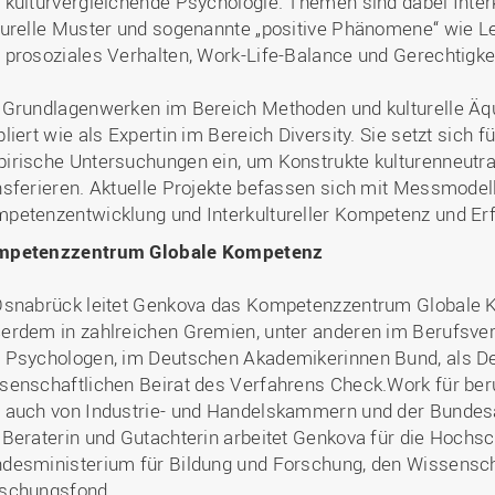
 kulturvergleichende Psychologie. Themen sind dabei Interku
turelle Muster und sogenannte „positive Phänomene“ wie L
 prosoziales Verhalten, Work-Life-Balance und Gerechtigkei
 Grundlagenwerken im Bereich Methoden und kulturelle Äq
bliert wie als Expertin im Bereich Diversity. Sie setzt sich
irische Untersuchungen ein, um Konstrukte kulturenneutral
nsferieren. Aktuelle Projekte befassen sich mit Messmodelle
petenzentwicklung und Interkultureller Kompetenz und Erf
mpetenzzentrum Globale Kompetenz
Osnabrück leitet Genkova das Kompetenzzentrum Globale K
erdem in zahlreichen Gremien, unter anderen im Berufsv
 Psychologen, im Deutschen Akademikerinnen Bund, als De
senschaftlichen Beirat des Verfahrens Check.Work für beru
 auch von Industrie- und Handelskammern und der Bundesa
 Beraterin und Gutachterin arbeitet Genkova für die Hochs
desministerium für Bildung und Forschung, den Wissensch
schungsfond.