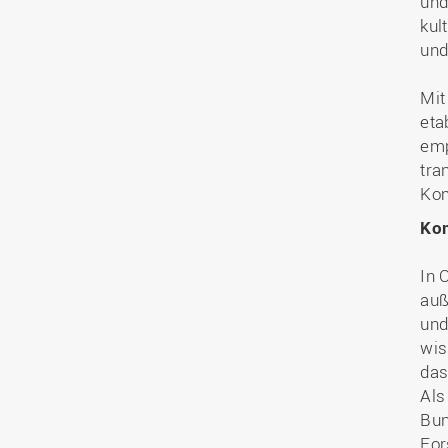
und
kul
und
Mit
eta
emp
tra
Kom
Ko
In 
auß
und
wis
das
Als
Bun
For