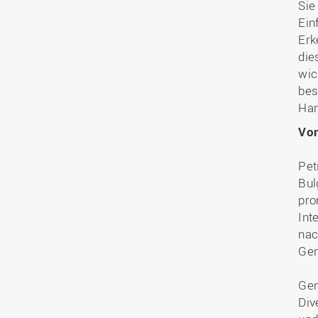
Sie
Ein
Erk
die
wic
bes
Han
Von
Pet
Bul
pro
Int
nac
Gen
Gen
Div