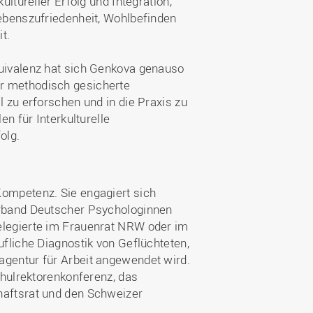
ltureller Erfolg und Integration,
ebenszufriedenheit, Wohlbefinden
t.
uivalenz hat sich Genkova genauso
 für methodisch gesicherte
 zu erforschen und in die Praxis zu
n für Interkulturelle
olg.
ompetenz. Sie engagiert sich
erband Deutscher Psychologinnen
legierte im Frauenrat NRW oder im
fliche Diagnostik von Geflüchteten,
gentur für Arbeit angewendet wird.
chulrektorenkonferenz, das
aftsrat und den Schweizer