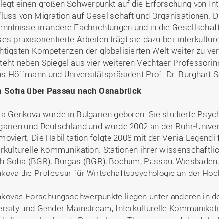
 legt einen großen Schwerpunkt auf die Erforschung von In
fluss von Migration auf Gesellschaft und Organisationen. 
enntnisse in andere Fachrichtungen und in die Gesellschaft
ses praxisorientierte Arbeiten trägt sie dazu bei, interkultu
htigsten Kompetenzen der globalisierten Welt weiter zu verb
teht neben Spiegel aus vier weiteren Vechtaer Professorin
s Höffmann und Universitätspräsident Prof. Dr. Burghart 
 Sofia über Passau nach Osnabrück
ia Genkova wurde in Bulgarien geboren. Sie studierte Psyc
garien und Deutschland und wurde 2002 an der Ruhr-Unive
moviert. Die Habilitation folgte 2008 mit der Venia Legendi
erkulturelle Kommunikation. Stationen ihrer wissenschaftl
h Sofia (BGR), Burgas (BGR), Bochum, Passau, Wiesbaden, 
kova die Professur für Wirtschaftspsychologie an der Hoc
kovas Forschungsschwerpunkte liegen unter anderen in de
ersity und Gender Mainstream, Interkulturelle Kommunikatio