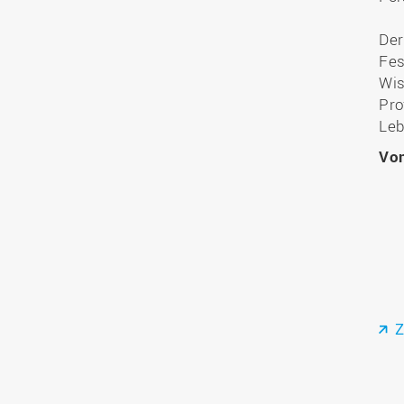
Der
Fes
Wis
Pro
Leb
Vo
Z