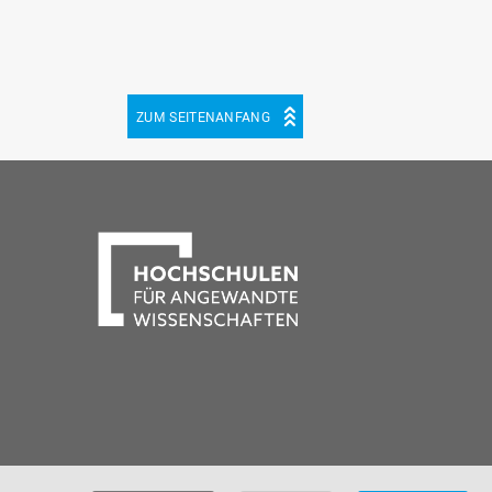
ZUM SEITENANFANG
be
cebook