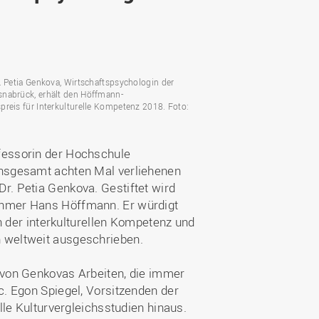
Wohnen
Stellenangebote
Weiterbildungsverbund
Mobilität
AKTUELLES
Osnabrück
Sport & Hochschulsport
ten
Engagement
a
Forschungs-Nachrichten
r
. Petia Genkova, Wirtschaftspsychologin der
Das bietet Osnabrück
nabrück, erhält den Höffmann-
Veranstaltungen und
preis für Interkulturelle Kompetenz 2018. Foto:
Fachtagungen
Das bietet Lingen
Ausschreibungen zu
aft
Förderungen und Preisen
ofessorin der Hochschule
 insgesamt achten Mal verliehenen
Forschungsbericht
r. Petia Genkova. Gestiftet wird
nehmer Hans Höffmann. Er würdigt
der interkulturellen Kompetenz und
n weltweit ausgeschrieben.
e von Genkovas Arbeiten, die immer
c. Egon Spiegel, Vorsitzenden der
elle Kulturvergleichsstudien hinaus.