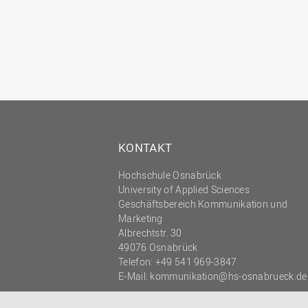
KONTAKT
Hochschule Osnabrück
University of Applied Sciences
Geschäftsbereich Kommunikation und
Marketing
Albrechtstr. 30
49076 Osnabrück
Telefon: +49 541 969-3847
E-Mail:
kommunikation@hs-osnabrueck.de
© 2026 HOCHSCHULE OSNABRÜCK