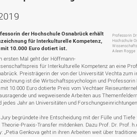
Binnenforschungs­
Finanzierung
Studierendenschaft
Gaststudierende
Ingenieurwissenschaften
NETZWERKE
schwerpunkte
Personalentwicklung
GROWTH - Innovative
Studienorganisation
Vertretungen und
und Informatik (IuI)
 2019
Sommer- und
Hochschule
Kompetenzzentren
Zusammenarbeit in
Beauftragte
Glossar
Winterprogramme
Institut für Musik (IfM)
Fördergesellschaft
Forschung und Transfer
Kooperationsmöglichkei
Forschungsgruppen und
Bibliothek
Studienqualitätsmittel
Outgoing
Management, Kultur und
Hochschulzentrum Chin
fessorin der Hochschule Osnabrück erhält
Netzwerke
Forschungsergebnisse fü
Professorin Dr
Professional School
Technik (MKT, Campus
(HZC)
Bibliothek
Deutsch als Fremdsprache
die Praxis
zeichnung für Interkulturelle Kompetenz,
Hochschule Os
Lingen)
Amtsblatt
Wissenschafts
 mit 10.000 Euro dotiert ist.
UAS7
LearningCenter
Informationen für
Gründungen | Start-Ups
Aileen Rogge
Wirtschafts- und
Personensuche
NTERNATIONALES
Geflüchtete
 ersten Mal geht der Höffmann-
Career Services
Transfer in die Gesellsch
Sozialwissenschaften
senschaftspreis für Interkulturelle Kompetenz an eine Pr
Förderung internationaler
(WiSo)
abrück. Preisträgerin der von der Universität Vechta zum
Talente (FIT) in Osnabrück
Internationalisierung in der
zeichnung ist die Wirtschaftspsychologin und Professorin D
Forschung
 mit 10.000 Euro dotierte Preis vom Vechtaer Reiseunter
Welcome Center
ausragende und wegweisende Arbeiten aus Themenfeldern 
EU-Hochschulbüro
d jedes Jahr an Universitäten und Forschungseinrichtunge
 Jury begründete ihre Entscheidung mit der Fülle und Tief
 Theorie-Praxis-Transfer mitdenken. Dazu Prof. Dr. Prof. h.
y: „Petia Genkova geht in ihren Arbeiten weit über tradition