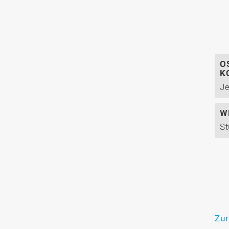
O
K
W
St
Zur