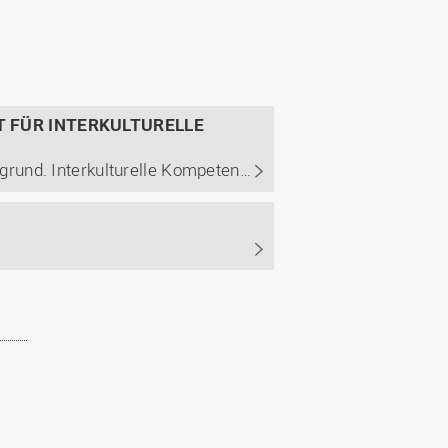
 FÜR INTERKULTURELLE
Jede vierte Person in Deutschland hat einen Migrationshintergrund. Interkulturelle Kompetenz wird daher zur Schlüsselqualifikation für das Arbeiten und Zusammenleben in Deutschland. Wirtschaftspsychologin Prof. Dr. Petia Genkova von der Hochschule Osnabrück entwickelt eine Open Source Lösung zur ...