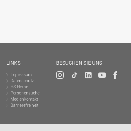
LINKS
BESUCHEN SIE UNS
Impressum
Instagram
Tiktok
LinkedIn
YouTu
Fa
Datenschutz
HS Home
Personensuche
Medienkontakt
Barrierefreiheit