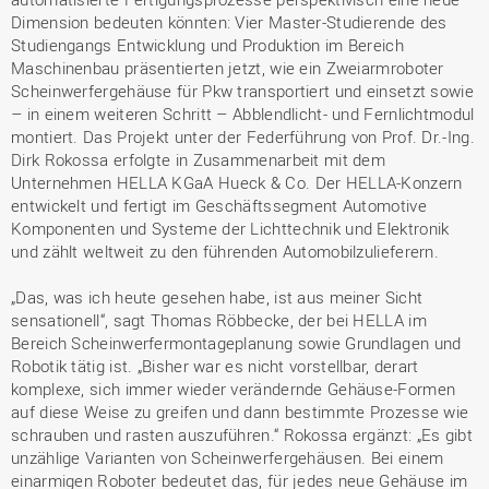
Dimension bedeuten könnten: Vier Master-Studierende des
Studiengangs Entwicklung und Produktion im Bereich
Maschinenbau präsentierten jetzt, wie ein Zweiarmroboter
Scheinwerfergehäuse für Pkw transportiert und einsetzt sowie
– in einem weiteren Schritt – Abblendlicht- und Fernlichtmodul
montiert. Das Projekt unter der Federführung von Prof. Dr.-Ing.
Dirk Rokossa erfolgte in Zusammenarbeit mit dem
Unternehmen HELLA KGaA Hueck & Co. Der HELLA-Konzern
entwickelt und fertigt im Geschäftssegment Automotive
Komponenten und Systeme der Lichttechnik und Elektronik
und zählt weltweit zu den führenden Automobilzulieferern.
„Das, was ich heute gesehen habe, ist aus meiner Sicht
sensationell“, sagt Thomas Röbbecke, der bei HELLA im
Bereich Scheinwerfermontageplanung sowie Grundlagen und
Robotik tätig ist. „Bisher war es nicht vorstellbar, derart
komplexe, sich immer wieder verändernde Gehäuse-Formen
auf diese Weise zu greifen und dann bestimmte Prozesse wie
schrauben und rasten auszuführen.“ Rokossa ergänzt: „Es gibt
unzählige Varianten von Scheinwerfergehäusen. Bei einem
einarmigen Roboter bedeutet das, für jedes neue Gehäuse im