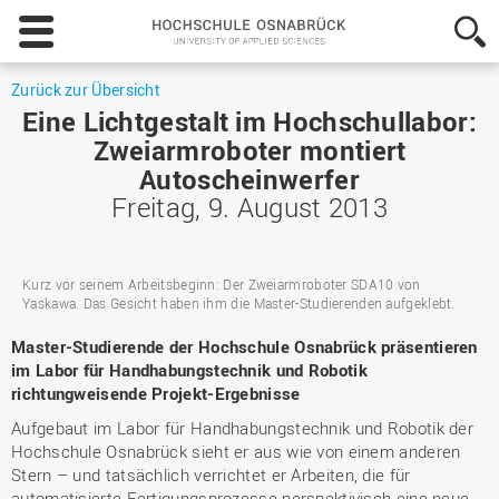
Hochschule
Osnabrück
-
University
Zurück zur Übersicht
of
Eine Lichtgestalt im Hochschullabor:
Applied
Zweiarmroboter montiert
Sciences
Autoscheinwerfer
Freitag, 9. August 2013
Kurz vor seinem Arbeitsbeginn: Der Zweiarmroboter SDA10 von
Yaskawa. Das Gesicht haben ihm die Master-Studierenden aufgeklebt.
Master-Studierende der Hochschule Osnabrück präsentieren
im Labor für Handhabungstechnik und Robotik
richtungweisende Projekt-Ergebnisse
Aufgebaut im Labor für Handhabungstechnik und Robotik der
Hochschule Osnabrück sieht er aus wie von einem anderen
Stern – und tatsächlich verrichtet er Arbeiten, die für
automatisierte Fertigungsprozesse perspektivisch eine neue