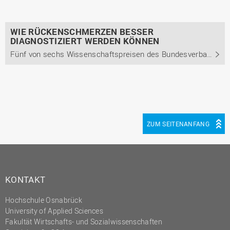
WIE RÜCKENSCHMERZEN BESSER
DIAGNOSTIZIERT WERDEN KÖNNEN
Fünf von sechs Wissenschaftspreisen des Bundesverbandes der selbstständigen Physiotherapeuten gehen an Absolventinnen und Absolventen der Hochschule Osnabrück
ZUM SEITENANFANG
KONTAKT
Hochschule Osnabrück
University of Applied Sciences
Fakultät Wirtschafts- und Sozialwissenschaften