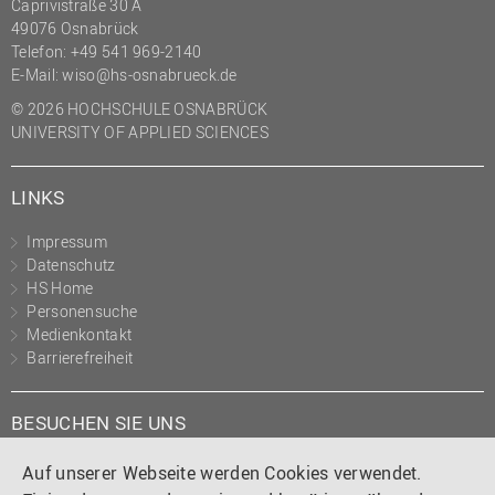
Caprivistraße 30 A
49076 Osnabrück
Telefon:
+49 541 969-2140
E-Mail:
wiso@hs-osnabrueck.de
© 2026 HOCHSCHULE OSNABRÜCK
UNIVERSITY OF APPLIED SCIENCES
LINKS
Impressum
Datenschutz
HS Home
Personensuche
Medienkontakt
Barrierefreiheit
BESUCHEN SIE UNS
Instagram
Tiktok
LinkedIn
YouTube
Facebook
Auf unserer Webseite werden Cookies verwendet.