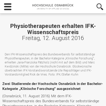
Hochschule
Osnabrück
-
University
of
Physiotherapeuten erhalten IFK-
Applied
Wissenschaftspreis
Sciences
Freitag, 12. August 2016
Den IFK-Wissenschaftspreis des Bundesverbands für selbstständige
Physiotherapeuten, in der Bachelor-Kategorie „Klinische Forschung“,
erhielten Jana-Franziska Pätzholz (nicht mit auf dem Bild) und Marc
Kwidzinski (Mitte) von der Hochschule Osnabrück. Glückwünsche
überbrachten IFK-Vorstandsvorsitzende Ute Repschläger und IFK-
Vorstandsmitglied Rick de Vries. Foto: IFK/Stefan Kuhn
Zwei Studierende der Hochschule Osnabrück in der Bachelor-
Kategorie „Klinische Forschung“ ausgezeichnet
(Osnabrück, 11. August 2016) Mit dem IFK-
Wissenschaftspreis des Bundesverbands für selbstständige
Physiotherapeuten, in der Bachelor-Kategorie „Klinische