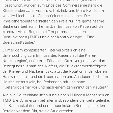
Forschung“, wurden zum Ende des Sommersemesters die
Studierenden Jana-Franziska Pätzholz und Marc Kwidzinski
von der Hochschule Osnabrück ausgezeichnet. Die
Physiotherapeuten erhielten den Preis für ihre gemeinsame
Bachelorarbeit zum Thema „Der Einfluss von Kauen auf die
kraniozervikale Region bei Temporomandibulären
Dysfunktionen (TMD) und einer Kontrollgruppe – Eine
Querschnittstudie.“
„Hinter dem komplizierten Titel verbirgt sich eine
Untersuchung zum Einfluss des Kauens auf die Kiefer-
Nackenregion“, erläuterte Pätzholz. „Dazu verglichen wir das
Bewegungsausmaß des Kiefers, die Druckschmerzhaftigkeit
der Kiefer- und Nackenmuskulatur, die Rotation in der oberen
Halswirbelsäule und die Koordination und Ausdauer der tiefen
Halsbeugemuskeln, bei Probanden mit und ohne
"Kieferprobleme" vor und nach einem zehnminütigen Kautest.“
Allein in Deutschland litten rund sieben Millionen Menschen an
TMD. Die Schmerzen beträfen insbesondere die Kiefergelenke,
die Kaumuskulatur und den präaurikulären Bereich, also den
Bereich vor dem Ohr, so die Studierenden.