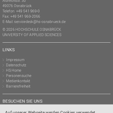
Albrechtstr. 30
49076 Osnabrück
Telefon: +49 541 969-0
Fax: +49 541 969-2066
E-Mail:
servicedesk@hs-osnabrueck.de
© 2026 HOCHSCHULE OSNABRÜCK
UNIVERSITY OF APPLIED SCIENCES
LINKS
Impressum
Datenschutz
HS Home
Personensuche
Medienkontakt
Barrierefreiheit
BESUCHEN SIE UNS
Auf unserer Webseite werden Cookies verwendet.