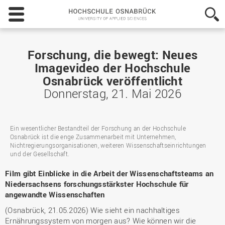
Hochschule
Osnabrück
-
University
of
Forschung, die bewegt: Neues
Applied
Imagevideo der Hochschule
Sciences
Osnabrück veröffentlicht
Donnerstag, 21. Mai 2026
Ein wesentlicher Bestandteil der Forschung an der Hochschule
Osnabrück ist die enge Zusammenarbeit mit Unternehmen,
Nichtregierungsorganisationen, weiteren Wissenschaftseinrichtungen
und der Gesellschaft.
Film gibt Einblicke in die Arbeit der Wissenschaftsteams an
Niedersachsens forschungsstärkster Hochschule für
angewandte Wissenschaften
(Osnabrück, 21.05.2026) Wie sieht ein nachhaltiges
Ernährungssystem von morgen aus? Wie können wir die