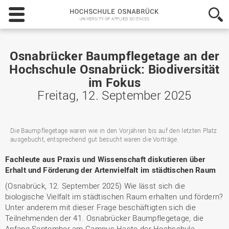
Hochschule
Osnabrück
-
University
of
Osnabrücker Baumpflegetage an der
Applied
Hochschule Osnabrück: Biodiversität
Sciences
im Fokus
Freitag, 12. September 2025
Die Baumpflegetage waren wie in den Vorjahren bis auf den letzten Platz
ausgebucht, entsprechend gut besucht waren die Vorträge.
Fachleute aus Praxis und Wissenschaft diskutieren über
Erhalt und Förderung der Artenvielfalt im städtischen Raum
(Osnabrück, 12. September 2025) Wie lässt sich die
biologische Vielfalt im städtischen Raum erhalten und fördern?
Unter anderem mit dieser Frage beschäftigten sich die
Teilnehmenden der 41. Osnabrücker Baumpflegetage, die
Anfang September am Campus Haste der Hochschule