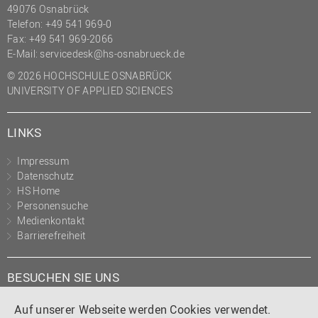
49076 Osnabrück
Telefon: +49 541 969-0
Fax: +49 541 969-2066
E-Mail:
servicedesk@hs-osnabrueck.de
© 2026 HOCHSCHULE OSNABRÜCK
UNIVERSITY OF APPLIED SCIENCES
LINKS
Impressum
Datenschutz
HS Home
Personensuche
Medienkontakt
Barrierefreiheit
BESUCHEN SIE UNS
Instagram
Tiktok
LinkedIn
YouTube
Facebook
Auf unserer Webseite werden Cookies verwendet.