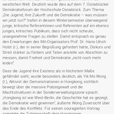
westlichen Welt. Deutlich wurde dies auf dem 7. Osnabrücker
Demokratieforum der Hochschule Osnabrück. Zum Thema
„Die Jugend, ihre Zukunft und die Demokratie – was müssen
wir jetzt tun?“ trafen in diesem Wintersemester überwiegend
junge, kritische Referentinnen und Referenten auf ein ebenso
junges, kritisches Publikum, dass sich nicht scheute,
unangenehme Fragen zu stellen. Damit entsprach es genau
den Erwartungen des Mit-Organisators Prof. Dr. Hans-Ulrich
Holst (r.), der in seiner Begrüßung gefordert hatte, Diskurs und
Streit stärker zu fördern und Taten anstelle von Absichten zu
messen, damit Freiheit und Demokratie „nicht noch mehr
leiden“.
Dass die Jugend ihre Existenz als in höchstem Maße
gefährdet sieht, wurde besonders deutlich, als Yik Mo Wong
(l.), Aktivist der Demonstrationen in Hongkong, sichtlich
bewegt über die massive Polizeigewalt und die
Machtstrukturen in der Sonderverwaltungszone sprach.
„Hongkong ist wie West-Berlin, die Geschichte hat es gezeigt,
die Demokratie wird gewinnen“, äußerte Wong Zuversicht über
das Ende des Konflikts. Für seinen couragierten Vortrag
spendete die Zuhörerschaft dem Hongkonger