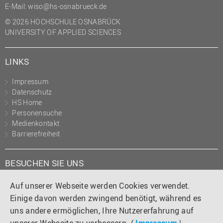
E-Mail:
wiso@hs-osnabrueck.de
© 2026 HOCHSCHULE OSNABRÜCK
UNIVERSITY OF APPLIED SCIENCES
LINKS
Impressum
Datenschutz
HS Home
Personensuche
Medienkontakt
Barrierefreiheit
BESUCHEN SIE UNS
Instagram
Tiktok
LinkedIn
YouTube
Facebook
Auf unserer Webseite werden Cookies verwendet.
Einige davon werden zwingend benötigt, während es
uns andere ermöglichen, Ihre Nutzererfahrung auf