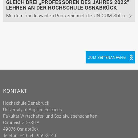
GLEICH DREI „PROFESSOREN DES JAHRES 2022“
LEHREN AN DER HOCHSCHULE OSNABRÜCK
Mit dem bundesweiten Preis zeichnet die UNICUM Stiftung Professorinnen und Professoren aus, die ihre Studierenden in besonderer Weise bei der Berufsvorbereitung unterstützen.
ZUM SEITENANFANG
KONTAKT
Hochschule Osnabrück
University of Applied Sciences
Fakultät Wirtschafts- und Sozialwissenschaften
Caprivistraße 30 A
49076 Osnabrück
Telefon:
+49 541 969-2140