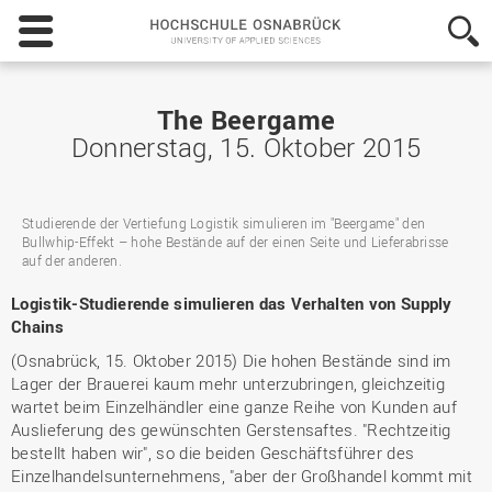
Hochschule
Osnabrück
-
University
of
The Beergame
Applied
Donnerstag, 15. Oktober 2015
Sciences
Studierende der Vertiefung Logistik simulieren im "Beergame" den
Bullwhip-Effekt – hohe Bestände auf der einen Seite und Lieferabrisse
auf der anderen.
Logistik-Studierende simulieren das Verhalten von Supply
Chains
(Osnabrück, 15. Oktober 2015) Die hohen Bestände sind im
Lager der Brauerei kaum mehr unterzubringen, gleichzeitig
wartet beim Einzelhändler eine ganze Reihe von Kunden auf
Auslieferung des gewünschten Gerstensaftes. "Rechtzeitig
bestellt haben wir", so die beiden Geschäftsführer des
Einzelhandelsunternehmens, "aber der Großhandel kommt mit