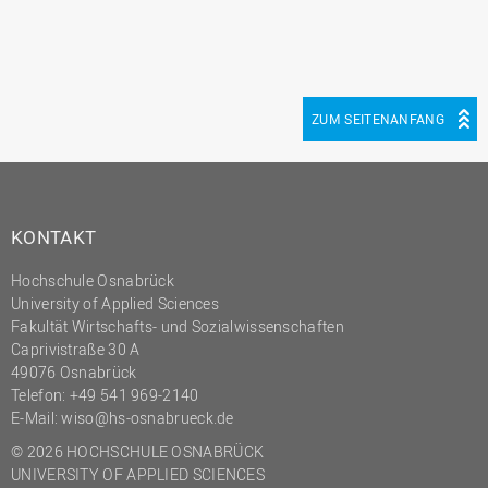
ZUM SEITENANFANG
KONTAKT
Hochschule Osnabrück
University of Applied Sciences
Fakultät Wirtschafts- und Sozialwissenschaften
Caprivistraße 30 A
49076 Osnabrück
Telefon:
+49 541 969-2140
E-Mail:
wiso@hs-osnabrueck.de
© 2026 HOCHSCHULE OSNABRÜCK
UNIVERSITY OF APPLIED SCIENCES