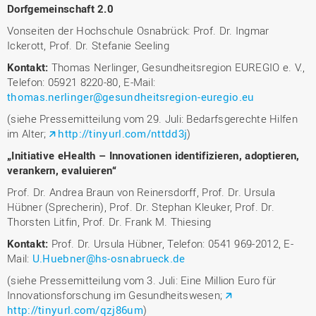
Dorfgemeinschaft 2.0
Vonseiten der Hochschule Osnabrück: Prof. Dr. Ingmar
Ickerott, Prof. Dr. Stefanie Seeling
Kontakt:
Thomas Nerlinger, Gesundheitsregion EUREGIO e. V.,
Telefon: 05921 8220-80, E-Mail:
thomas.nerlinger@gesundheitsregion-euregio.eu
(siehe Pressemitteilung vom 29. Juli: Bedarfsgerechte Hilfen
im Alter;
http://tinyurl.com/nttdd3j
)
„Initiative eHealth – Innovationen identifizieren, adoptieren,
verankern, evaluieren“
Prof. Dr. Andrea Braun von Reinersdorff, Prof. Dr. Ursula
Hübner (Sprecherin), Prof. Dr. Stephan Kleuker, Prof. Dr.
Thorsten Litfin, Prof. Dr. Frank M. Thiesing
Kontakt:
Prof. Dr. Ursula Hübner, Telefon: 0541 969-2012, E-
Mail:
U.Huebner@hs-osnabrueck.de
(siehe Pressemitteilung vom 3. Juli: Eine Million Euro für
Innovationsforschung im Gesundheitswesen;
http://tinyurl.com/qzj86um
)