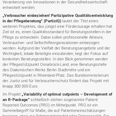
Verankerung von Innovationen in der Gesundheitswirtschaft
entwickelt werden.
„Verbraucher einbeziehen! Partizipative Qualitätsentwicklung
in der Pflegeberatung“ (PartiziQ)
lautet der Titel eines
weiteren Projektes, das jüngst eine Förderzusage erhalten hat.
Ziel ist es, einen Qualitätsstandard für Beratungsstellen in der
Pflege zu entwickeln. Dabei sollen professionelle Akteure,
Verbraucher- und Selbsthilfeorganisationen einbezogen
werden. Aufgrund der Vielfalt der Beratungsangebote und der
Wichtigkeit, lokale Beteiligte einzubinden, liegt der Fokus auf
konkreten Beratungsstellen. In den Blick genommen werden
der Pflegestützpunkt Osnabrück-Land, eine Beratungsstelle
des Diakonischen Werks Berlin Stadtmitte und ein
Pflegestützpunkt in Rheinland-Pfalz. Das Bundesministerium
der Justiz und für Verbraucherschutz fördert das Projekt mit
knapp 300.000 Euro.
Im Projekt
„Variability of optimal cutpoints – Development of
an R-Package”
schließlich stehen sogenannte Patient
Reported Outcomes (PRO) im Mittelpunkt. PRO ist ein
Sammelbegriff für Maße, die auf Patienteneinschätzungen
basieren, etwa zur Schmerzintensität oder Depressivität. Ein