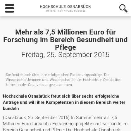
Hochschule
Osnabrück
-
University
of
Mehr als 7,5 Millionen Euro für
Applied
Forschung im Bereich Gesundheit und
Sciences
Pflege
Freitag, 25. September 2015
Sie freuten sich über ihre erfolgreichen Forschungsanträge: Die
Wissenschaftlerinnen und Wissenschaftler der Hochschule Osnabrück
kamen in der Caprivi-Lounge zusammen.
Hochschule Osnabrück freut sich über sechs erfolgreiche
Anträge und will ihre Kompetenzen in diesem Bereich weiter
bündeln
(Osnabrück, 25. September 2015) In Summe mehr als 7,5
Millionen Euro für sechs Forschungsprojekte und -verbünde im
Bereich Gesundheit und Pflege: Die Hochschule Osnabrück