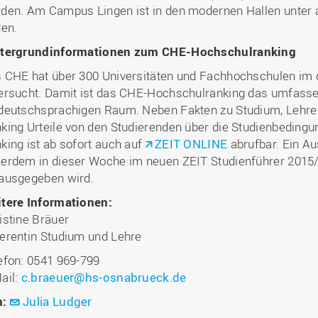
den. Am Campus Lingen ist in den modernen Hallen unter 
den.
tergrundinformationen zum CHE-Hochschulranking
 CHE hat über 300 Universitäten und Fachhochschulen i
ersucht. Damit ist das CHE-Hochschulranking das umfassen
deutschsprachigen Raum. Neben Fakten zu Studium, Lehre
king Urteile von den Studierenden über die Studienbedingu
king ist ab sofort auch auf
ZEIT ONLINE
abrufbar. Ein Au
erdem in dieser Woche im neuen ZEIT Studienführer 2015/
ausgegeben wird.
tere Informationen:
istine Bräuer
erentin Studium und Lehre
efon: 0541 969-799
ail:
c.braeuer@hs-osnabrueck.de
n:
Julia Ludger