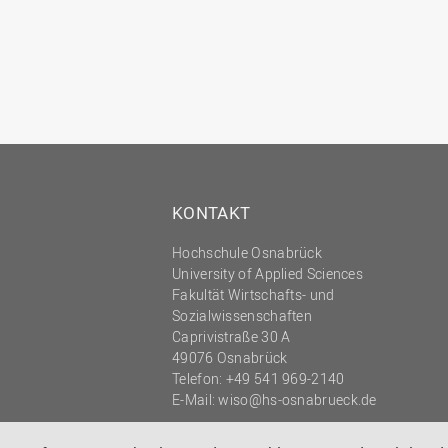
KONTAKT
Hochschule Osnabrück
University of Applied Sciences
Fakultät Wirtschafts- und
Sozialwissenschaften
Caprivistraße 30 A
49076 Osnabrück
Telefon:
+49 541 969-2140
E-Mail:
wiso@hs-osnabrueck.de
© 2026 HOCHSCHULE OSNABRÜCK