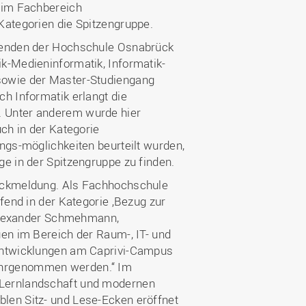
k im Fachbereich
Kategorien die Spitzengruppe.
erenden der Hochschule Osnabrück
k-Medieninformatik, Informatik-
sowie der Master-Studiengang
h Informatik erlangt die
. Unter anderem wurde hier
ch in der Kategorie
ngs-möglichkeiten beurteilt wurden,
e in der Spitzengruppe zu finden.
Rückmeldung. Als Fachhochschule
fend in der Kategorie ‚Bezug zur
. Alexander Schmehmann,
gen im Bereich der Raum-, IT- und
 Entwicklungen am Caprivi-Campus
ahrgenommen werden.“ Im
 Lernlandschaft und modernen
len Sitz- und Lese-Ecken eröffnet