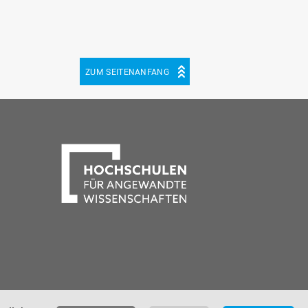
ZUM SEITENANFANG
be
cebook