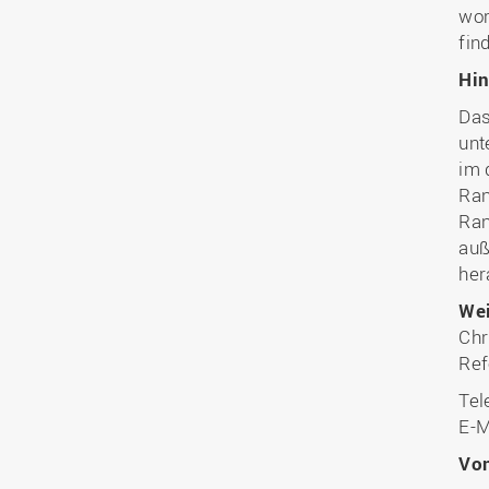
wor
fin
Hin
Das
unt
im 
Ran
Ran
auß
her
Wei
Chr
Ref
Tel
E-M
Vo