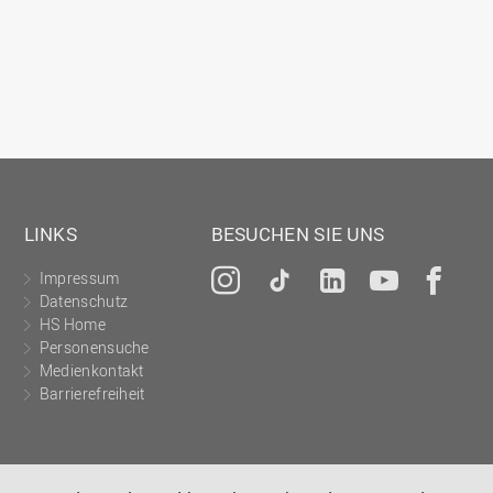
LINKS
BESUCHEN SIE UNS
Impressum
Instagram
Tiktok
LinkedIn
YouTu
Fa
Datenschutz
HS Home
Personensuche
Medienkontakt
Barrierefreiheit