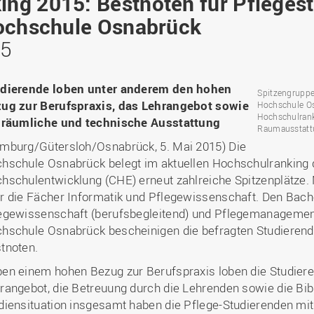
ng 2015: Bestnoten für Pfleges
Binnenforschungs­
Finanzierung
Studierendenschaft
Gaststudierende
Ingenieurwissenschaften
NETZWERKE
schwerpunkte
Personalentwicklung
GROWTH - Innovative
Hochschule Osnabrück
Studienorganisation
Vertretungen und
und Informatik (IuI)
Sommer- und
Hochschule
Kompetenzzentren
Zusammenarbeit in
Beauftragte
15
Glossar
Winterprogramme
Institut für Musik (IfM)
Fördergesellschaft
Forschung und Transfer
Kooperationsmöglichkei
Forschungsgruppen und
Bibliothek
Studienqualitätsmittel
Outgoing
Management, Kultur und
Hochschulzentrum Chin
Netzwerke
Forschungsergebnisse fü
Professional School
Technik (MKT, Campus
dierende loben unter anderem den hohen
(HZC)
Bibliothek
Deutsch als Fremdsprache
die Praxis
Spitzengruppe 
Lingen)
ug zur Berufspraxis, das Lehrangebot sowie
Amtsblatt
Hochschule Os
UAS7
LearningCenter
Informationen für
Gründungen | Start-Ups
Hochschulrank
 räumliche und technische Ausstattung
Wirtschafts- und
Personensuche
NTERNATIONALES
Geflüchtete
Raumausstattu
Career Services
Transfer in die Gesellsch
Sozialwissenschaften
mburg/Gütersloh/Osnabrück, 5. Mai 2015) Die
Förderung internationaler
(WiSo)
hschule Osnabrück belegt im aktuellen Hochschulranking 
Talente (FIT) in Osnabrück
Internationalisierung in der
hschulentwicklung (CHE) erneut zahlreiche Spitzenplätze.
Forschung
r die Fächer Informatik und Pflegewissenschaft. Den Bach
Welcome Center
egewissenschaft (berufsbegleitend) und Pflegemanagement
hschule Osnabrück bescheinigen die befragten Studierende
EU-Hochschulbüro
tnoten.
en einem hohen Bezug zur Berufspraxis loben die Studier
rangebot, die Betreuung durch die Lehrenden sowie die Bib
diensituation insgesamt haben die Pflege-Studierenden mit 