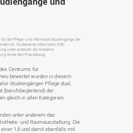
tudiengänge und
Wohnen
Stellenangebote
Weiterbildungsverbund
Mobilität
AKTUELLES
Osnabrück
Sport & Hochschulsport
ten
Engagement
a
Forschungs-Nachrichten
r
Das bietet Osnabrück
für die Pflege- und Informatik-Studiengänge der
Veranstaltungen und
nabrück: Studierende loben beim CHE-
Fachtagungen
Das bietet Lingen
ing unter anderem die moderne
ng sowie den Praxisbezug.
Ausschreibungen zu
aft
Förderungen und Preisen
des Centrums für
Forschungsbericht
 Neu bewertet wurden in diesem
elor-Studiengängen Pflege dual,
 (berufsbegleitend) der
n gleich in allen Kategorien
enden unter anderem das
liotheks- und Raumausstattung. Die
einer 1,6 und damit ebenfalls mit