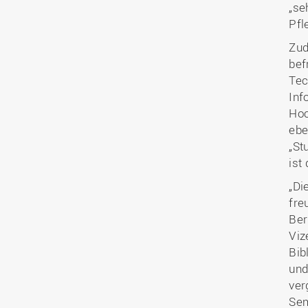
„se
Pfl
Zud
bef
Tec
Inf
Hoc
ebe
„St
ist
„Di
fre
Ber
Viz
Bib
und
ver
Sem