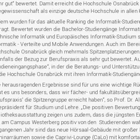
hr gut“ bewertet. Damit erreicht die Hochschule Osnabrüc
egewissenschaft als einzige deutsche Hochschule in allen 
em wurden für das aktuelle Ranking die Informatik-Studi
ragt. Bewertet wurden die Bachelor-Studiengänge Informati
hnische Informatik und Europäisches Informatik-Studium 
ormatik - Verteilte und Mobile Anwendungen. Auch im Bereic
hschule Osnabrück gleich mehrmals Spitzenplatzierungen
nfalls der Bezug zur Berufspraxis als sehr gut bewertet. Au
udieneingangsphase“, in der die Beratungs- und Unterstützu
 die Hochschule Osnabrück mit ihren Informatik-Studiengäng
e herausragenden Ergebnisse sind für uns eine wichtige 
ut es uns besonders, dass wir fächer- und fakultätsübergrei
ufspraxis‘ die Spitzengruppe erreicht haben“, so Prof. Dr
epräsident für Studium und Lehre. „Die positiven Bewertun
liotheksausstattung zeigen uns zudem, dass die jüngsten
 am Campus Westerberg positiv von den Studierenden w
gangenen Jahr sind das neue Hörsaal-Gebäude mit großer
inarräumen sowie die Caprivi-Lounge (CaLo) mit komfortab