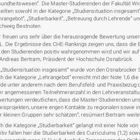
undheitswesen“. Die Master-Studierenden der Fakultät Wir
teilten sowohl in der Kategorie „Studiensituation insgesamt
hrangebot“, „Studierbarkeit“, „Betreuung durch Lehrende“ un
chweg Bestnoten.
r freuen uns sehr über die herausragende Bewertung unse
. Die Ergebnisse des CHE-Rankings zeigen uns, dass die 
 den Studierenden positiv wahrgenommen wird und wir auf 
 Andreas Bertram, Präsident der Hochschule Osnabrück.
 „Studiensituation insgesamt“ wurde von den Osnabrücker S
h die Kategorie „Lehrangebot“ erreicht mit der Note 1,6 di
de unter anderem nach dem Berufsfeld- und Praxisbezug de
er angemessenen Teilnehmeranzahl in den Lehrveranstaltung
ertungen verdeutlichen, dass die Master-Studierenden uns
xisprojekten, unsere engen Kontakte zu regionalen sowie i
r kleinen Gruppen sehr schätzen“, resümiert Bertram weite
h die Kategorie „Studierbarkeit“ gelangt mit einer Note von
itiv fallen hier die Studierbarkeit des Curriculums (1,2) so