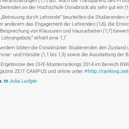
rveranstaltungen (1,1) auf. Auch die Transparenz des Prü
dierenden an der Hochschule Osnabrück als sehr gut ein (1,
 „Betreuung durch Lehrende“ beurteilten die Studierenden i
er anderem das Engagement der Lehrenden (1,6), die Erreic
 Besprechung von Klausuren und Hausarbeiten (1,7) bewerte
 Lehrangebots“ erhielt eine 1,7.
erdem lobten die Osnabrücker Studierenden den Zustand u
inar- und Hörsäle (1,1 bis 1,3) sowie die Ausstattung der Bib
 Ergebnisse des CHE-Masterrankings 2014 im Bereich BW
azins ZEIT CAMPUS und online unter
http://ranking.zei
n:
Julia Ludger