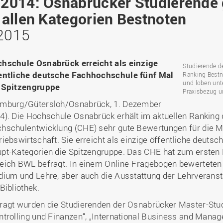
2014: Osnabrücker Studierende
Binnenforschungs­
Finanzierung
Studierendenschaft
Gaststudierende
Ingenieurwissenschaften
NETZWERKE
schwerpunkte
Personalentwicklung
GROWTH - Innovative
allen Kategorien Bestnoten
Studienorganisation
Vertretungen und
und Informatik (IuI)
Sommer- und
Hochschule
Kompetenzzentren
Zusammenarbeit in
Beauftragte
 2015
Glossar
Winterprogramme
Institut für Musik (IfM)
Fördergesellschaft
Forschung und Transfer
Kooperationsmöglichkei
Forschungsgruppen und
Bibliothek
Studienqualitätsmittel
Outgoing
Management, Kultur und
Hochschulzentrum Chin
Netzwerke
Forschungsergebnisse fü
Professional School
Technik (MKT, Campus
hschule Osnabrück erreicht als einzige
(HZC)
Bibliothek
Deutsch als Fremdsprache
die Praxis
Studierende d
Lingen)
entliche deutsche Fachhochschule fünf Mal
Amtsblatt
Ranking Bestn
UAS7
LearningCenter
Informationen für
Gründungen | Start-Ups
und loben unt
 Spitzengruppe
Wirtschafts- und
Personensuche
NTERNATIONALES
Geflüchtete
Praxisbezug u
Career Services
Transfer in die Gesellsch
Sozialwissenschaften
mburg/Gütersloh/Osnabrück, 1. Dezember
Förderung internationaler
(WiSo)
4). Die Hochschule Osnabrück erhält im aktuellen Ranking
Talente (FIT) in Osnabrück
Internationalisierung in der
hschulentwicklung (CHE) sehr gute Bewertungen für die M
Forschung
riebswirtschaft. Sie erreicht als einzige öffentliche deuts
Welcome Center
pt-Kategorien die Spitzengruppe. Das CHE hat zum erste
eich BWL befragt. In einem Online-Fragebogen bewerteten
EU-Hochschulbüro
dium und Lehre, aber auch die Ausstattung der Lehrveran
 Bibliothek.
ragt wurden die Studierenden der Osnabrücker Master-St
ntrolling und Finanzen“, „International Business and Ma