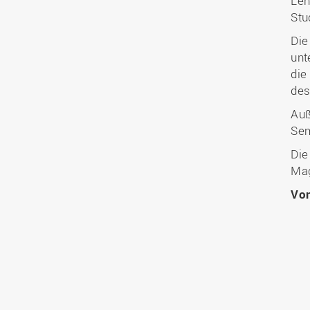
Leh
Stu
Die
unt
die
des
Auß
Sem
Die
Mag
Vo