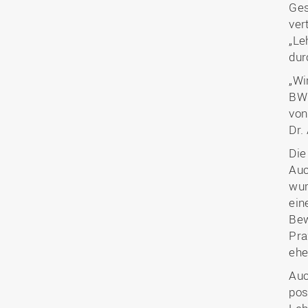
Ges
ver
„Le
dur
„Wi
BWL
von
Dr.
Die
Auc
wur
ein
Bew
Pra
ehe
Auc
pos