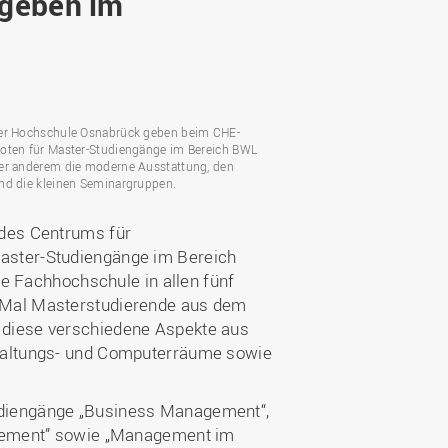
 geben im
Wohnen
Stellenangebote
Weiterbildungsverbund
Mobilität
AKTUELLES
Osnabrück
Sport & Hochschulsport
ten
Engagement
a
Forschungs-Nachrichten
r
Das bietet Osnabrück
er Hochschule Osnabrück geben beim CHE-
Veranstaltungen und
oten für Master-Studiengänge im Bereich BWL
Fachtagungen
Das bietet Lingen
er anderem die moderne Ausstattung, den
nd die kleinen Seminargruppen.
Ausschreibungen zu
aft
Förderungen und Preisen
 des Centrums für
Forschungsbericht
aster-Studiengänge im Bereich
che Fachhochschule in allen fünf
n Mal Masterstudierende aus dem
 diese verschiedene Aspekte aus
staltungs- und Computerräume sowie
udiengänge „Business Management“,
nagement” sowie „Management im