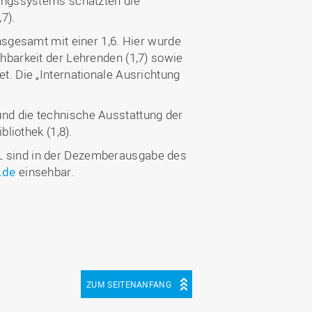
fungssystems schätzten die
7).
nsgesamt mit einer 1,6. Hier wurde
hbarkeit der Lehrenden (1,7) sowie
t. Die „Internationale Ausrichtung
nd die technische Ausstattung der
liothek (1,8).
L sind in der Dezemberausgabe des
t.de
einsehbar.
ZUM SEITENANFANG