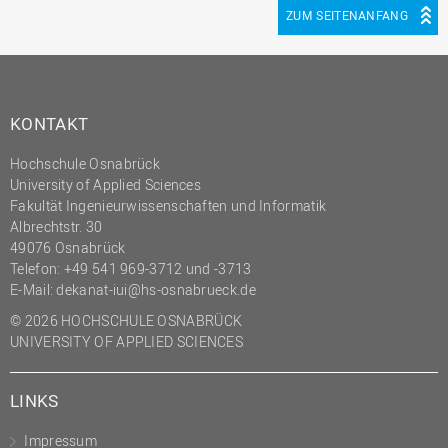
ZUM SEITENANFANG
KONTAKT
Hochschule Osnabrück
University of Applied Sciences
Fakultät Ingenieurwissenschaften und Informatik
Albrechtstr. 30
49076 Osnabrück
Telefon: +49 541 969-3712 und -3713
E-Mail:
dekanat-iui@hs-osnabrueck.de
© 2026 HOCHSCHULE OSNABRÜCK
UNIVERSITY OF APPLIED SCIENCES
LINKS
Impressum