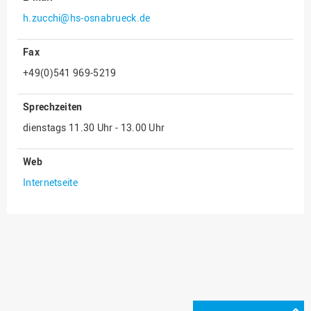
h.zucchi@hs-osnabrueck.de
Innenrevision
Institut für Musik
Fax
IT Service Center
+49(0)541 969-5219
Kommunikation und
Marketing
Sprechzeiten
LearningCenter
dienstags 11.30 Uhr - 13.00 Uhr
Nachhaltigkeit
Web
Personal
Internetseite
Personalentwicklung
Personalrat
Präsidialbüro
Professional School
Projekte des Präsidiums
Projektmanagement Office