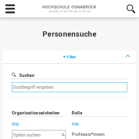
Hochschule
Osnabrück
-
University
of
Personensuche
Applied
Sciences
Filter
Suchen
Suchfilter
entfernen
Organisationseinheiten
Rolle
Alle
Alle
Option
Professor*innen