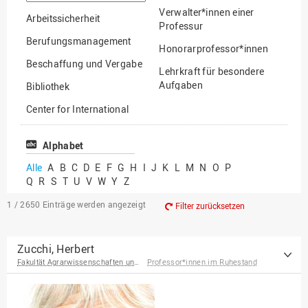
suchen
Verwalter*innen einer
Arbeitssicherheit
Professur
Berufungsmanagement
Honorarprofessor*innen
Beschaffung und Vergabe
Lehrkraft für besondere
Aufgaben
Bibliothek
Mitarbeiter*innen
Center for International
Mobility
Lehrbeauftragte
Center for International
Alphabet
Gastwissenschaftler*innen
Students
Alle
A
B
C
D
E
F
G
H
I
J
K
L
M
N
O
P
Professor*innen im
Q
R
S
T
U
V
W
Y
Z
Chancengerechtigkeit
Ruhestand
eLearning Competence
1 / 2650
Einträge werden angezeigt
Filter zurücksetzen
Center
EU-Büro
Zucchi, Herbert
Fakultät Agrarwissenschaften und Landschaftsarchitektur
Professor*innen im Ruhestand
Fakultät
Agrarwissenschaften und
Landschaftsarchitektur