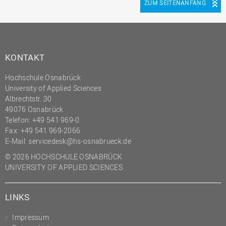
ZUM SEITENANFANG
(PMO)
Prozessmanagement
Recht
KONTAKT
Science to Business GmbH
Studierendensekretariat
Hochschule Osnabrück
University of Applied Sciences
Studium und Lehre
Albrechtstr. 30
49076 Osnabrück
Transfer- und
Innovationsmanagement
Telefon: +49 541 969-0
Fax: +49 541 969-2066
E-Mail:
servicedesk@hs-osnabrueck.de
© 2026 HOCHSCHULE OSNABRÜCK
UNIVERSITY OF APPLIED SCIENCES
LINKS
Impressum