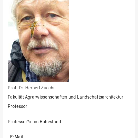
Fakultät
Ingenieurwissenschaften
und Informatik
Fakultät Management,
Kultur und Technik
Fakultät Wirtschafts- und
Sozialwissenschaften
Finanzen
Forschung, Kooperation,
Drittmittel
Gebäude und Technik
Prof. Dr.
Herbert Zucchi
Gesellschaftliches
Fakultät Agrarwissenschaften und Landschaftsarchitektur
Engagement
Professor
Gleichstellungsbüro
Hochschulleitung
Professor*in im Ruhestand
Hochschulplanung/-
E-Mail
strategie