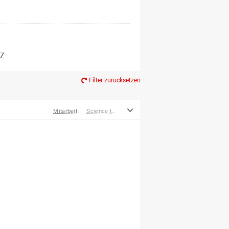
er*innen
m Ruhestand
Z
Filter zurücksetzen
Mitarbeiter*innen
Science to Business GmbH