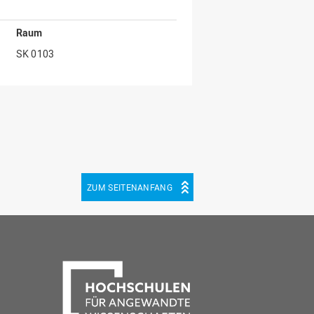
Raum
SK 0103
ZUM SEITENANFANG
be
cebook