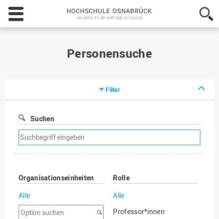
Hochschule
Osnabrück
-
University
of
Personensuche
Applied
Sciences
Filter
Suchen
Suchfilter
entfernen
Organisationseinheiten
Rolle
Alle
Alle
Option
Professor*innen