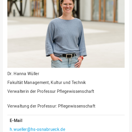
Fakultät
Ingenieurwissenschaften
und Informatik
Fakultät Management,
Kultur und Technik
Fakultät Wirtschafts- und
Sozialwissenschaften
Finanzen
Forschung, Kooperation,
Drittmittel
Dr.
Hanna Wüller
Gebäude und Technik
Fakultät Management, Kultur und Technik
Gesellschaftliches
Verwalterin der Professur Pflegewissenschaft
Engagement
Gleichstellungsbüro
Verwaltung der Professur: Pflegewissenschaft
Hochschulleitung
E-Mail
Hochschulplanung/-
h.wueller@hs-osnabrueck.de
strategie