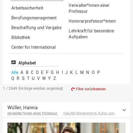
suchen
Verwalter*innen einer
Arbeitssicherheit
Professur
Berufungsmanagement
Honorarprofessor*innen
Beschaffung und Vergabe
Lehrkraft für besondere
Aufgaben
Bibliothek
Mitarbeiter*innen
Center for International
Mobility
Lehrbeauftragte
Center for International
Alphabet
Gastwissenschaftler*innen
Students
Alle
A
B
C
D
E
F
G
H
I
J
K
L
M
N
O
P
Professor*innen im
Q
R
S
T
U
V
W
Y
Z
Chancengerechtigkeit
Ruhestand
eLearning Competence
1 / 2649
Einträge werden angezeigt
Filter zurücksetzen
Center
EU-Büro
Wüller, Hanna
Verwalter*innen einer Professur
Fakultät Management, Kultur und Technik
Fakultät
Agrarwissenschaften und
Landschaftsarchitektur