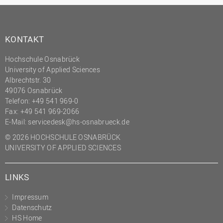
(PMO)
Prozessmanagement
KONTAKT
Recht
Science to Business GmbH
Hochschule Osnabrück
University of Applied Sciences
Studierendensekretariat
Albrechtstr. 30
49076 Osnabrück
Studium und Lehre
Telefon: +49 541 969-0
Transfer- und
Fax: +49 541 969-2066
Innovationsmanagement
E-Mail:
servicedesk@hs-osnabrueck.de
© 2026 HOCHSCHULE OSNABRÜCK
UNIVERSITY OF APPLIED SCIENCES
LINKS
Impressum
Datenschutz
HS Home