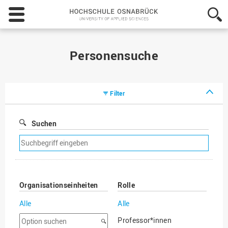
Hochschule
Osnabrück
-
University
of
Personensuche
Applied
Sciences
Filter
Suchen
Suchfilter
entfernen
Organisationseinheiten
Rolle
Alle
Alle
Option
Professor*innen