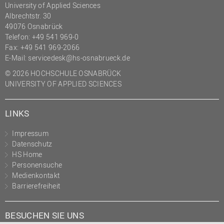
University of Applied Sciences
(PMO)
Albrechtstr. 30
Prozessmanagement
49076 Osnabrück
Telefon: +49 541 969-0
Recht
Fax: +49 541 969-2066
E-Mail:
servicedesk@hs-osnabrueck.de
Science to Business GmbH
© 2026 HOCHSCHULE OSNABRÜCK
Studierendensekretariat
UNIVERSITY OF APPLIED SCIENCES
Studium und Lehre
Transfer- und
LINKS
Innovationsmanagement
Impressum
Datenschutz
HS Home
Personensuche
Medienkontakt
Barrierefreiheit
BESUCHEN SIE UNS