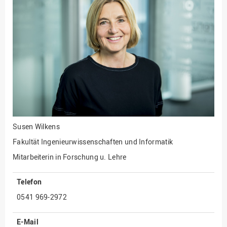
Fakultät
Ingenieurwissenschaften
und Informatik
Fakultät Management,
Kultur und Technik
Fakultät Wirtschafts- und
Sozialwissenschaften
Finanzen
Forschung, Kooperation,
Drittmittel
Susen Wilkens
Gebäude und Technik
Fakultät Ingenieurwissenschaften und Informatik
Gesellschaftliches
Mitarbeiterin in Forschung u. Lehre
Engagement
Telefon
Gleichstellungsbüro
0541 969-2972
Hochschulleitung
Hochschulplanung/-
E-Mail
strategie