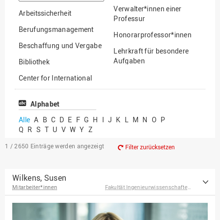
suchen
Verwalter*innen einer
Arbeitssicherheit
Professur
Berufungsmanagement
Honorarprofessor*innen
Beschaffung und Vergabe
Lehrkraft für besondere
Aufgaben
Bibliothek
Mitarbeiter*innen
Center for International
Mobility
Lehrbeauftragte
Center for International
Alphabet
Gastwissenschaftler*innen
Students
Alle
A
B
C
D
E
F
G
H
I
J
K
L
M
N
O
P
Professor*innen im
Q
R
S
T
U
V
W
Y
Z
Chancengerechtigkeit
Ruhestand
eLearning Competence
1 / 2650
Einträge werden angezeigt
Filter zurücksetzen
Center
EU-Büro
Wilkens, Susen
Mitarbeiter*innen
Fakultät Ingenieurwissenschaften und Informatik
Fakultät
Agrarwissenschaften und
Landschaftsarchitektur