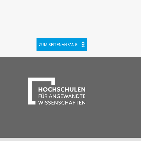
ZUM SEITENANFANG
be
cebook