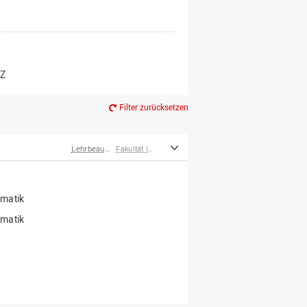
er*innen
m Ruhestand
Z
Filter zurücksetzen
Lehrbeauftragte
Fakultät Ingenieurwissenschaften und Informatik
rmatik
rmatik