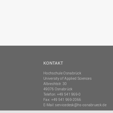
KONTAKT
Hochschule Osnabrück
University of Applied Sciences
Albrechtstr. 30
49076 Osnabrück
Telefon: +49 541 969-0
Fax: +49 541 969-2066
E-Mail:
servicedesk@hs-osnabrueck.de
© 2026 HOCHSCHULE OSNABRÜCK