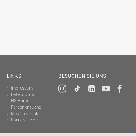
Gesellschaftliches Engagement
Gleichstellungsbüro
Hochschulleitung
Hochschulplanung/-strategie
Innenrevision
Institut für Musik
IT Service Center
LINKS
BESUCHEN SIE UNS
Kommunikation und Marketing
LearningCenter
Impressum
Instagram
Tiktok
LinkedIn
YouTu
Fa
Datenschutz
Nachhaltigkeit
HS Home
Personal
Personensuche
Medienkontakt
Personalentwicklung
Barrierefreiheit
Personalrat