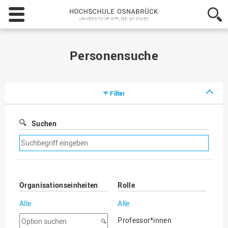
Hochschule
Osnabrück
-
University
of
Personensuche
Applied
Sciences
Filter
Suchen
Suchfilter
entfernen
Organisationseinheiten
Rolle
Alle
Alle
Option
Professor*innen