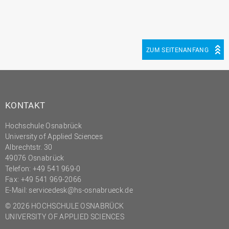
(PMO)
Prozessmanagement
Recht
ZUM SEITENANFANG
Science to Business GmbH
Studierendensekretariat
Studium und Lehre
KONTAKT
Transfer- und
Innovationsmanagement
Hochschule Osnabrück
University of Applied Sciences
Albrechtstr. 30
49076 Osnabrück
Telefon: +49 541 969-0
Fax: +49 541 969-2066
E-Mail:
servicedesk@hs-osnabrueck.de
© 2026 HOCHSCHULE OSNABRÜCK
UNIVERSITY OF APPLIED SCIENCES