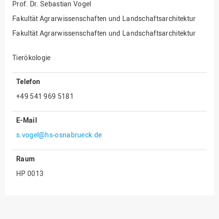
Prof. Dr.
Sebastian Vogel
Innenrevision
Fakultät Agrarwissenschaften und Landschaftsarchitektur
Institut für Musik
Fakultät Agrarwissenschaften und Landschaftsarchitektur
IT Service Center
Tierökologie
Kommunikation und
Marketing
Telefon
LearningCenter
+49 541 969 5181
Nachhaltigkeit
E-Mail
Personal
s.vogel@hs-osnabrueck.de
Personalentwicklung
Personalrat
Raum
Präsidialbüro
HP 0013
Professional School
Projekte des Präsidiums
Projektmanagement Office