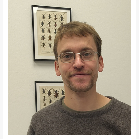
Fakultät
Ingenieurwissenschaften
und Informatik
Fakultät Management,
Kultur und Technik
Fakultät Wirtschafts- und
Sozialwissenschaften
Finanzen
Forschung, Kooperation,
Drittmittel
Gebäude und Technik
Gesellschaftliches
Engagement
Gleichstellungsbüro
Hochschulleitung
Hochschulplanung/-
strategie