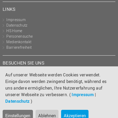
LINKS
Impressum
Datenschutz
HS Home
Personensuche
Medienkontakt
Barrierefreiheit
BESUCHEN SIE UNS
Instagram
Tiktok
LinkedIn
YouTube
Facebook
Auf unserer Webseite werden Cookies verwendet.
Einige davon werden zwingend benötigt, während es
uns andere ermöglichen, Ihre Nutzererfahrung auf
unserer Webseite zu verbessern. (
Impressum
|
Datenschutz
)
Einstellungen
Ablehnen
Akzeptieren