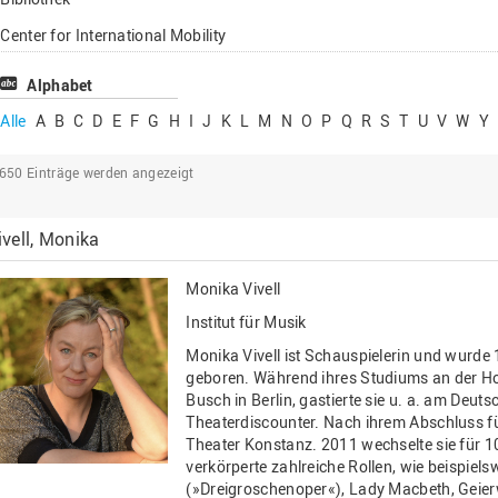
Lehrbeauftragte
Center for International Mobility
Gastwissenschaftl
Center for International Students
Alphabet
Professor*innen i
Chancengerechtigkeit
Alle
A
B
C
D
E
F
G
H
I
J
K
L
M
N
O
P
Q
R
S
T
U
V
W
Y
eLearning Competence Center
2650
Einträge werden angezeigt
EU-Büro
Fakultät Agrarwissenschaften und
ivell, Monika
Landschaftsarchitektur
Fakultät Ingenieurwissenschaften und
Monika Vivell
Informatik
Institut für Musik
Fakultät Management, Kultur und Technik
Monika Vivell ist Schauspielerin und wurde
Fakultät Wirtschafts- und Sozialwissenschaften
geboren. Während ihres Studiums an der Ho
Busch in Berlin, gastierte sie u. a. am Deut
Finanzen
Theaterdiscounter. Nach ihrem Abschluss füh
Theater Konstanz. 2011 wechselte sie für 1
Forschung, Kooperation, Drittmittel
verkörperte zahlreiche Rollen, wie beispiel
Gebäude und Technik
(»Dreigroschenoper«), Lady Macbeth, Geierw