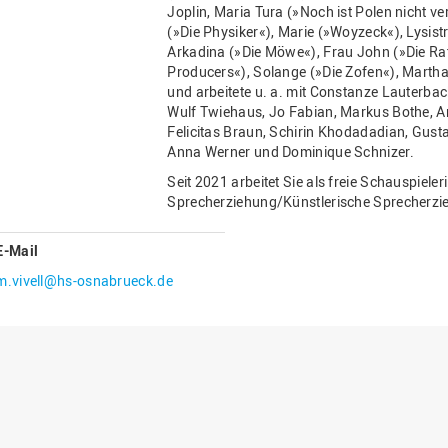
Joplin, Maria Tura (»Noch ist Polen nicht v
Gesellschaftliches Engagement
(»Die Physiker«), Marie (»Woyzeck«), Lysist
Arkadina (»Die Möwe«), Frau John (»Die Rat
Gleichstellungsbüro
Producers«), Solange (»Die Zofen«), Martha
Hochschulleitung
und arbeitete u. a. mit Constanze Lauter
Wulf Twiehaus, Jo Fabian, Markus Bothe, An
Hochschulplanung/-strategie
Felicitas Braun, Schirin Khodadadian, Gusta
Innenrevision
Anna Werner und Dominique Schnizer.
Seit 2021 arbeitet Sie als freie Schauspieler
Institut für Musik
Sprecherziehung/Künstlerische Sprecherzi
IT Service Center
Kommunikation und Marketing
E-Mail
m.vivell@hs-osnabrueck.de
LearningCenter
Nachhaltigkeit
Personal
Personalentwicklung
Personalrat