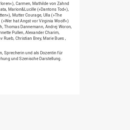
erloren«), Carmen, Mathilde von Zahnd
rata, Marion&Lucille (»Dantons Tod«),
ten«), Mutter Courage, Ulla (»The
 (»Wer hat Angst vor Virginia Woolf«)
bach, Thomas Dannemann, Andrej Woron,
nette Pullen, Alexander Charim,
v Rueb, Christian Brey, Marie Bues ,
in, Sprecherin und als Dozentin für
ehung und Szenische Darstellung.