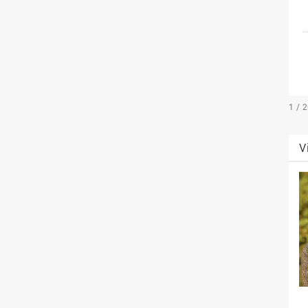
1 / 
V