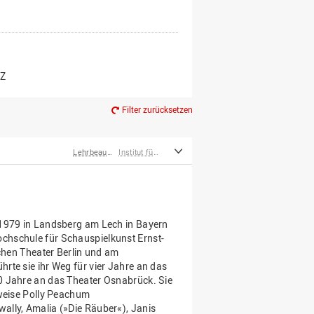
er*innen
m Ruhestand
Z
Filter zurücksetzen
Lehrbeauftragte
Institut für Musik
 1979 in Landsberg am Lech in Bayern
chschule für Schauspielkunst Ernst-
schen Theater Berlin und am
rte sie ihr Weg für vier Jahre an das
0 Jahre an das Theater Osnabrück. Sie
sweise Polly Peachum
ally, Amalia (»Die Räuber«), Janis