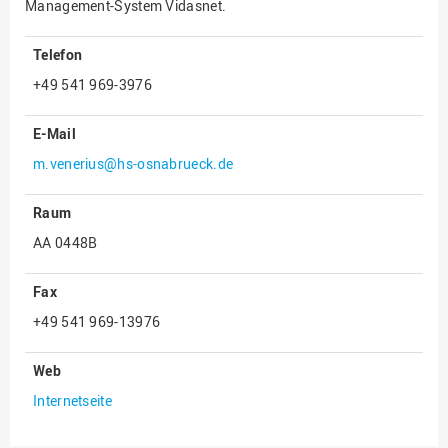
Management-System Vidasnet.
Innenrevision
Telefon
Institut für Musik
+49 541 969-3976
IT Service Center
Kommunikation und
E-Mail
Marketing
m.venerius@hs-osnabrueck.de
LearningCenter
Raum
Nachhaltigkeit
AA 0448B
Personal
Personalentwicklung
Fax
Personalrat
+49 541 969-13976
Präsidialbüro
Web
Professional School
Internetseite
Projekte des Präsidiums
Projektmanagement Office