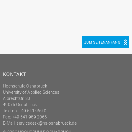
(PMO)
Prozessmanagement
Recht
Science to Business GmbH
ZUM SEITENANFANG
Studierendensekretariat
Studium und Lehre
Transfer- und
Innovationsmanagement
KONTAKT
Hochschule Osnabrück
University of Applied Sciences
Albrechtstr. 30
49076 Osnabrück
Telefon: +49 541 969-0
Fax: +49 541 969-2066
E-Mail:
servicedesk@hs-osnabrueck.de