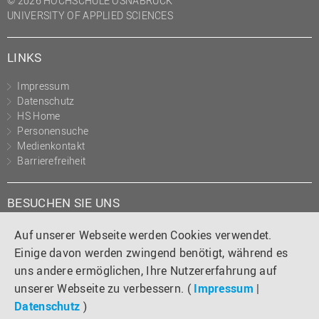
© 2026 HOCHSCHULE OSNABRÜCK
UNIVERSITY OF APPLIED SCIENCES
LINKS
Impressum
Datenschutz
HS Home
Personensuche
Medienkontakt
Barrierefreiheit
BESUCHEN SIE UNS
Instagram
Tiktok
LinkedIn
YouTube
Facebook
Auf unserer Webseite werden Cookies verwendet.
Einige davon werden zwingend benötigt, während es
uns andere ermöglichen, Ihre Nutzererfahrung auf
unserer Webseite zu verbessern. (
Impressum
|
Datenschutz
)