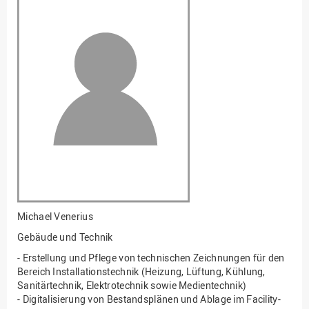
Fakultät
Ingenieurwissenschaften
und Informatik
Fakultät Management,
Kultur und Technik
Fakultät Wirtschafts- und
Sozialwissenschaften
Finanzen
Forschung, Kooperation,
Drittmittel
Gebäude und Technik
Gesellschaftliches
Michael Venerius
Engagement
Gebäude und Technik
Gleichstellungsbüro
- Erstellung und Pflege von technischen Zeichnungen für den
Hochschulleitung
Bereich Installationstechnik (Heizung, Lüftung, Kühlung,
Sanitärtechnik, Elektrotechnik sowie Medientechnik)
Hochschulplanung/-
- Digitalisierung von Bestandsplänen und Ablage im Facility-
strategie