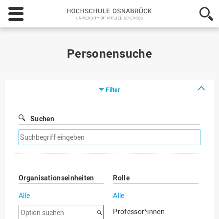
Hochschule
Osnabrück
-
University
of
Personensuche
Applied
Sciences
Filter
Suchen
Suchfilter
entfernen
Organisationseinheiten
Rolle
Alle
Alle
Option
Professor*innen