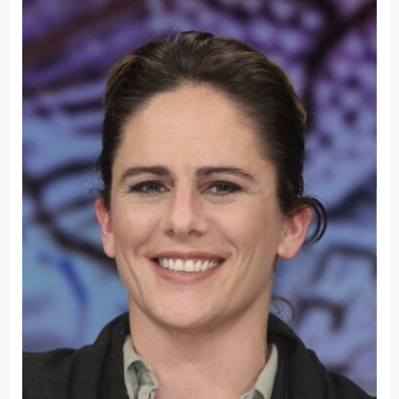
Fakultät
Ingenieurwissenschaften
und Informatik
Fakultät Management,
Kultur und Technik
Fakultät Wirtschafts- und
Sozialwissenschaften
Finanzen
Forschung, Kooperation,
Drittmittel
Gebäude und Technik
Gesellschaftliches
Engagement
Gleichstellungsbüro
Hochschulleitung
Hochschulplanung/-
strategie