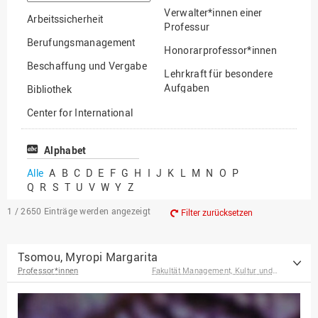
suchen
Verwalter*innen einer
Arbeitssicherheit
Professur
Berufungsmanagement
Honorarprofessor*innen
Beschaffung und Vergabe
Lehrkraft für besondere
Aufgaben
Bibliothek
Mitarbeiter*innen
Center for International
Mobility
Lehrbeauftragte
Center for International
Alphabet
Gastwissenschaftler*innen
Students
Alle
A
B
C
D
E
F
G
H
I
J
K
L
M
N
O
P
Professor*innen im
Q
R
S
T
U
V
W
Y
Z
Chancengerechtigkeit
Ruhestand
eLearning Competence
1 / 2650
Einträge werden angezeigt
Filter zurücksetzen
Center
EU-Büro
Tsomou, Myropi Margarita
Professor*innen
Fakultät Management, Kultur und Technik
Fakultät
Agrarwissenschaften und
Landschaftsarchitektur