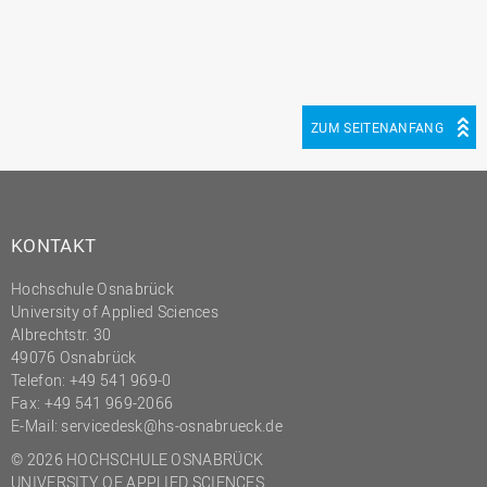
(PMO)
Prozessmanagement
Recht
Science to Business GmbH
ZUM SEITENANFANG
Studierendensekretariat
Studium und Lehre
Transfer- und
KONTAKT
Innovationsmanagement
Hochschule Osnabrück
University of Applied Sciences
Albrechtstr. 30
49076 Osnabrück
Telefon: +49 541 969-0
Fax: +49 541 969-2066
E-Mail:
servicedesk@hs-osnabrueck.de
© 2026 HOCHSCHULE OSNABRÜCK
UNIVERSITY OF APPLIED SCIENCES