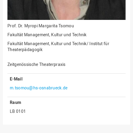
Innenrevision
Institut für Musik
Prof. Dr.
Myropi Margarita Tsomou
IT Service Center
Fakultät Management, Kultur und Technik
Kommunikation und
Fakultät Management, Kultur und Technik/ Institut für
Marketing
Theaterpädagogik
LearningCenter
Nachhaltigkeit
Zeitgenössische Theaterpraxis
Personal
E-Mail
Personalentwicklung
m.tsomou@hs-osnabrueck.de
Personalrat
Raum
Präsidialbüro
LB 0101
Professional School
Projekte des Präsidiums
Projektmanagement Office