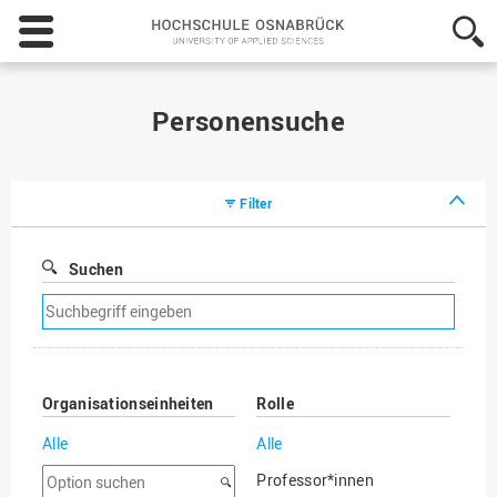
Hochschule
Osnabrück
-
University
of
Personensuche
Applied
Sciences
Filter
Suchen
Suchfilter
entfernen
Organisationseinheiten
Rolle
Alle
Alle
Option
Professor*innen