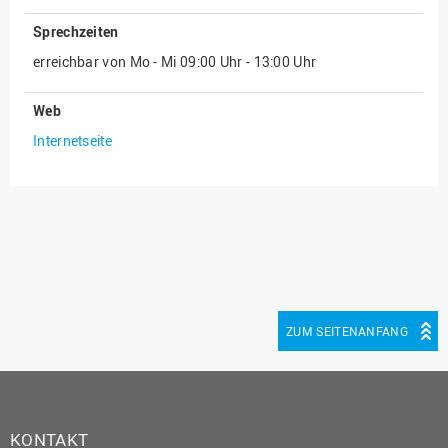
(PMO)
Sprechzeiten
Prozessmanagement
erreichbar von Mo - Mi 09:00 Uhr - 13:00 Uhr
Recht
Web
Science to Business GmbH
Internetseite
Studierendensekretariat
Studium und Lehre
Transfer- und
Innovationsmanagement
ZUM SEITENANFANG
KONTAKT