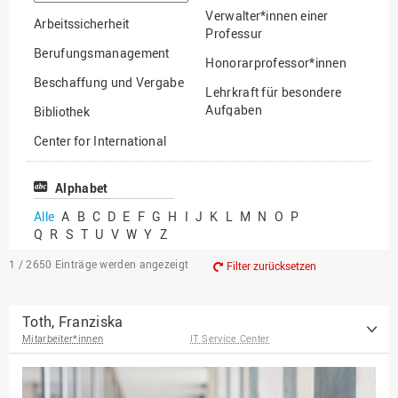
suchen
Verwalter*innen einer
Arbeitssicherheit
Professur
Berufungsmanagement
Honorarprofessor*innen
Beschaffung und Vergabe
Lehrkraft für besondere
Aufgaben
Bibliothek
Mitarbeiter*innen
Center for International
Mobility
Lehrbeauftragte
Center for International
Alphabet
Gastwissenschaftler*innen
Students
Alle
A
B
C
D
E
F
G
H
I
J
K
L
M
N
O
P
Professor*innen im
Q
R
S
T
U
V
W
Y
Z
Chancengerechtigkeit
Ruhestand
eLearning Competence
1 / 2650
Einträge werden angezeigt
Filter zurücksetzen
Center
EU-Büro
Toth, Franziska
Mitarbeiter*innen
IT Service Center
Fakultät
Agrarwissenschaften und
Landschaftsarchitektur