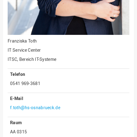
Innenrevision
Institut für Musik
IT Service Center
Kommunikation und
Franziska Toth
Marketing
IT Service Center
LearningCenter
ITSC, Bereich IT-Systeme
Nachhaltigkeit
Telefon
Personal
0541 969-3681
Personalentwicklung
Personalrat
E-Mail
Präsidialbüro
f.toth@hs-osnabrueck.de
Professional School
Raum
Projekte des Präsidiums
AA 0315
Projektmanagement Office