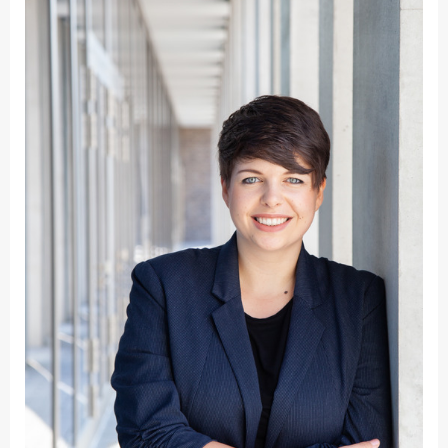
Fakultät
Ingenieurwissenschaften
und Informatik
Fakultät Management,
Kultur und Technik
Fakultät Wirtschafts- und
Sozialwissenschaften
Finanzen
Forschung, Kooperation,
Drittmittel
Gebäude und Technik
Gesellschaftliches
Engagement
Gleichstellungsbüro
Hochschulleitung
Hochschulplanung/-
strategie