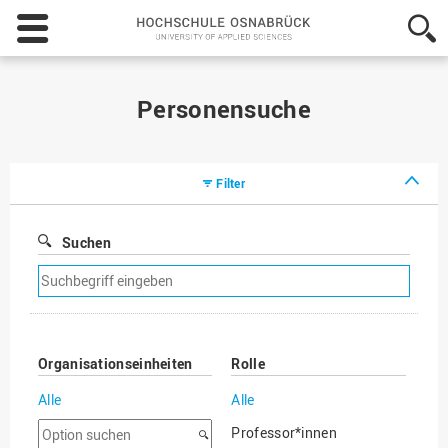
Hochschule
Osnabrück
-
University
of
Personensuche
Applied
Sciences
Filter
Suchen
Suchfilter
entfernen
Organisationseinheiten
Rolle
Alle
Alle
Option
Professor*innen