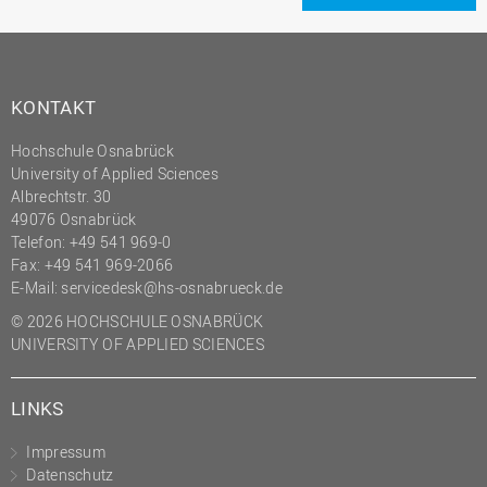
(PMO)
Prozessmanagement
Recht
KONTAKT
Science to Business GmbH
Hochschule Osnabrück
Studierendensekretariat
University of Applied Sciences
Albrechtstr. 30
Studium und Lehre
49076 Osnabrück
Transfer- und
Telefon: +49 541 969-0
Innovationsmanagement
Fax: +49 541 969-2066
E-Mail:
servicedesk@hs-osnabrueck.de
© 2026 HOCHSCHULE OSNABRÜCK
UNIVERSITY OF APPLIED SCIENCES
LINKS
Impressum
Datenschutz