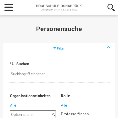
Hochschule
Osnabrück
-
University
of
Personensuche
Applied
Sciences
Filter
Suchen
Suchfilter
entfernen
Organisationseinheiten
Rolle
Alle
Alle
Option
Professor*innen