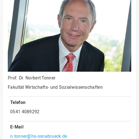
Fakultät
Ingenieurwissenschaften
und Informatik
Fakultät Management,
Kultur und Technik
Fakultät Wirtschafts- und
Sozialwissenschaften
Finanzen
Forschung, Kooperation,
Drittmittel
Prof. Dr.
Norbert Tonner
Gebäude und Technik
Fakultät Wirtschafts- und Sozialwissenschaften
Gesellschaftliches
Engagement
Telefon
0541 4089292
Gleichstellungsbüro
Hochschulleitung
E-Mail
Hochschulplanung/-
n.tonner@hs-osnabrueck.de
strategie