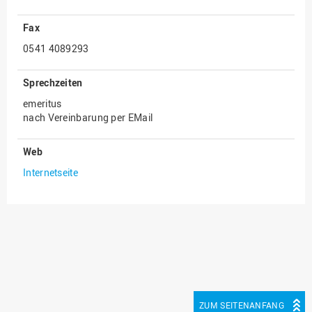
Innenrevision
Fax
Institut für Musik
0541 4089293
IT Service Center
Sprechzeiten
Kommunikation und
emeritus
Marketing
nach Vereinbarung per EMail
LearningCenter
Nachhaltigkeit
Web
Internetseite
Personal
Personalentwicklung
Personalrat
Präsidialbüro
Professional School
Projekte des Präsidiums
ZUM SEITENANFANG
Projektmanagement Office