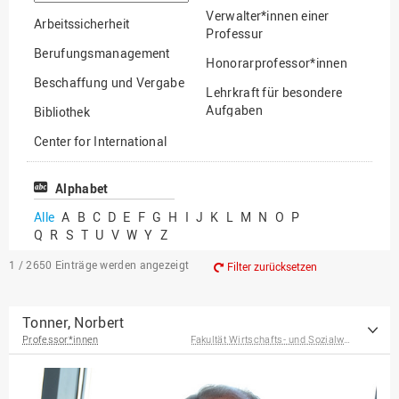
suchen
Verwalter*innen einer
Arbeitssicherheit
Professur
Berufungsmanagement
Honorarprofessor*innen
Beschaffung und Vergabe
Lehrkraft für besondere
Aufgaben
Bibliothek
Mitarbeiter*innen
Center for International
Mobility
Lehrbeauftragte
Center for International
Alphabet
Gastwissenschaftler*innen
Students
Alle
A
B
C
D
E
F
G
H
I
J
K
L
M
N
O
P
Professor*innen im
Q
R
S
T
U
V
W
Y
Z
Chancengerechtigkeit
Ruhestand
eLearning Competence
1 / 2650
Einträge werden angezeigt
Filter zurücksetzen
Center
EU-Büro
Tonner, Norbert
Professor*innen
Fakultät Wirtschafts- und Sozialwissenschaften
Fakultät
Agrarwissenschaften und
Landschaftsarchitektur