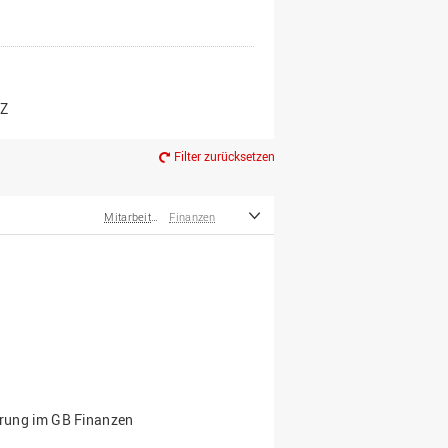
er*innen
m Ruhestand
Z
Filter zurücksetzen
Mitarbeiter*innen
Finanzen
ierung im GB Finanzen