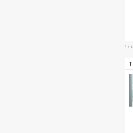
1 / 
T