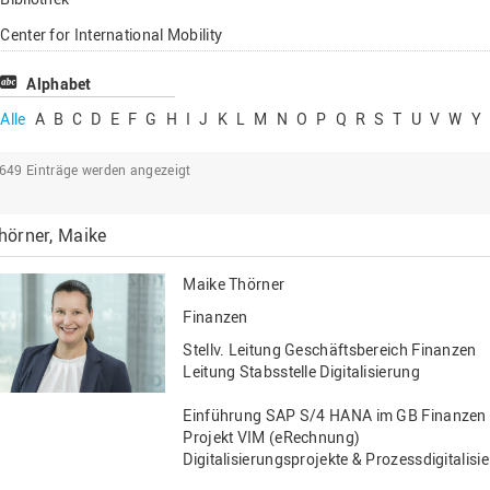
Lehrbeauftragte
Center for International Mobility
Gastwissenschaftl
Center for International Students
Alphabet
Professor*innen i
Chancengerechtigkeit
Alle
A
B
C
D
E
F
G
H
I
J
K
L
M
N
O
P
Q
R
S
T
U
V
W
Y
eLearning Competence Center
2649
Einträge werden angezeigt
EU-Büro
Fakultät Agrarwissenschaften und
hörner, Maike
Landschaftsarchitektur
Fakultät Ingenieurwissenschaften und
Maike Thörner
Informatik
Finanzen
Fakultät Management, Kultur und Technik
Stellv. Leitung Geschäftsbereich Finanzen
Fakultät Wirtschafts- und Sozialwissenschaften
Leitung Stabsstelle Digitalisierung
Finanzen
Einführung SAP S/4 HANA im GB Finanzen
Projekt VIM (eRechnung)
Forschung, Kooperation, Drittmittel
Digitalisierungsprojekte & Prozessdigitalis
Gebäude und Technik