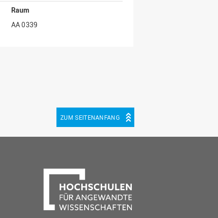
Raum
AA 0339
ZUM SEITENANFANG
be
cebook