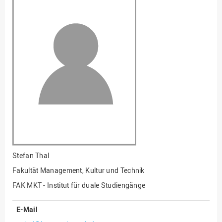
Fakultät
Ingenieurwissenschaften
und Informatik
Fakultät Management,
Kultur und Technik
Fakultät Wirtschafts- und
Sozialwissenschaften
Finanzen
Forschung, Kooperation,
Drittmittel
Gebäude und Technik
Gesellschaftliches
Stefan Thal
Engagement
Fakultät Management, Kultur und Technik
Gleichstellungsbüro
FAK MKT - Institut für duale Studiengänge
Hochschulleitung
E-Mail
Hochschulplanung/-
strategie