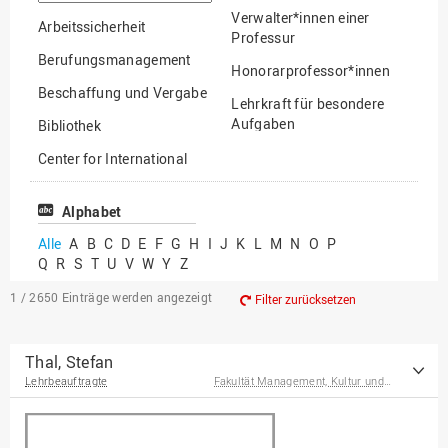
suchen
Verwalter*innen einer
Arbeitssicherheit
Professur
Berufungsmanagement
Honorarprofessor*innen
Beschaffung und Vergabe
Lehrkraft für besondere
Aufgaben
Bibliothek
Mitarbeiter*innen
Center for International
Mobility
Lehrbeauftragte
Center for International
Alphabet
Gastwissenschaftler*innen
Students
Alle
A
B
C
D
E
F
G
H
I
J
K
L
M
N
O
P
Professor*innen im
Q
R
S
T
U
V
W
Y
Z
Chancengerechtigkeit
Ruhestand
eLearning Competence
1 / 2650
Einträge werden angezeigt
Filter zurücksetzen
Center
EU-Büro
Thal, Stefan
Lehrbeauftragte
Fakultät Management, Kultur und Technik
Fakultät
Agrarwissenschaften und
Landschaftsarchitektur