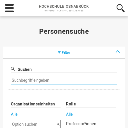
Hochschule
Osnabrück
-
University
of
Personensuche
Applied
Sciences
Filter
Suchen
Suchfilter
entfernen
Organisationseinheiten
Rolle
Alle
Alle
Option
Professor*innen