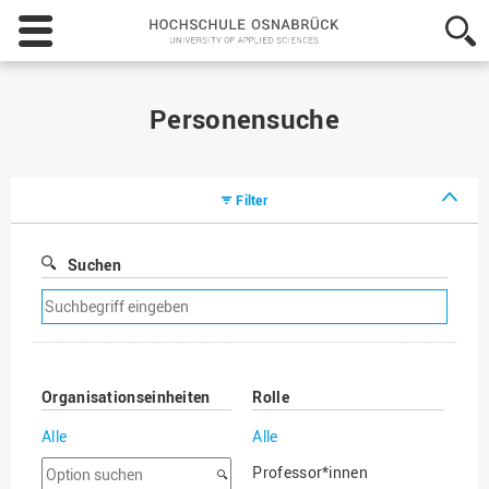
Hochschule
Osnabrück
-
University
of
Personensuche
Applied
Sciences
Filter
Suchen
Suchfilter
entfernen
Organisationseinheiten
Rolle
Alle
Alle
Option
Professor*innen