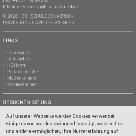
Fax: +49 541 969-2066
(PMO)
E-Mail:
servicedesk@hs-osnabrueck.de
Prozessmanagement
© 2026 HOCHSCHULE OSNABRÜCK
UNIVERSITY OF APPLIED SCIENCES
Recht
Science to Business GmbH
LINKS
Studierendensekretariat
Impressum
Studium und Lehre
Datenschutz
HS Home
Transfer- und
Personensuche
Innovationsmanagement
Medienkontakt
Barrierefreiheit
BESUCHEN SIE UNS
Instagram
Tiktok
LinkedIn
YouTube
Facebook
Auf unserer Webseite werden Cookies verwendet.
Einige davon werden zwingend benötigt, während es
uns andere ermöglichen, Ihre Nutzererfahrung auf