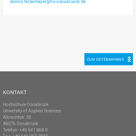
dennis.teckemeyer@hs-osnabrueck.de
Innenrevision
Institut für Musik
IT Service Center
Kommunikation und
Marketing
LearningCenter
ZUM SEITENANFANG
Nachhaltigkeit
Personal
Personalentwicklung
KONTAKT
Personalrat
Hochschule Osnabrück
Präsidialbüro
University of Applied Sciences
Professional School
Albrechtstr. 30
49076 Osnabrück
Projekte des Präsidiums
Telefon: +49 541 969-0
Projektmanagement Office