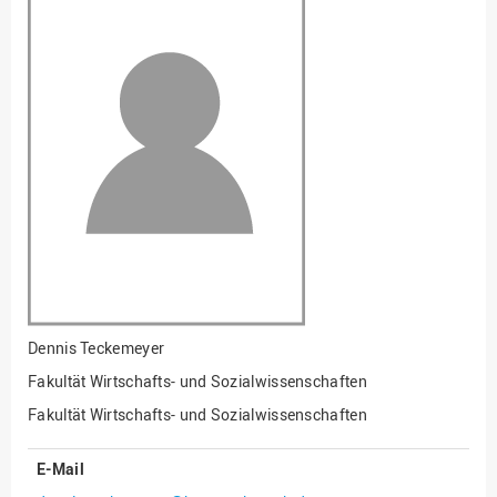
Fakultät
Ingenieurwissenschaften
und Informatik
Fakultät Management,
Kultur und Technik
Fakultät Wirtschafts- und
Sozialwissenschaften
Finanzen
Forschung, Kooperation,
Drittmittel
Gebäude und Technik
Gesellschaftliches
Dennis Teckemeyer
Engagement
Fakultät Wirtschafts- und Sozialwissenschaften
Gleichstellungsbüro
Fakultät Wirtschafts- und Sozialwissenschaften
Hochschulleitung
E-Mail
Hochschulplanung/-
strategie