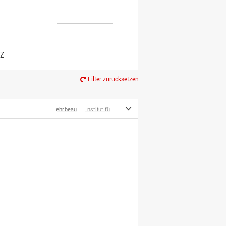
er*innen
m Ruhestand
Z
Filter zurücksetzen
Lehrbeauftragte
Institut für Musik