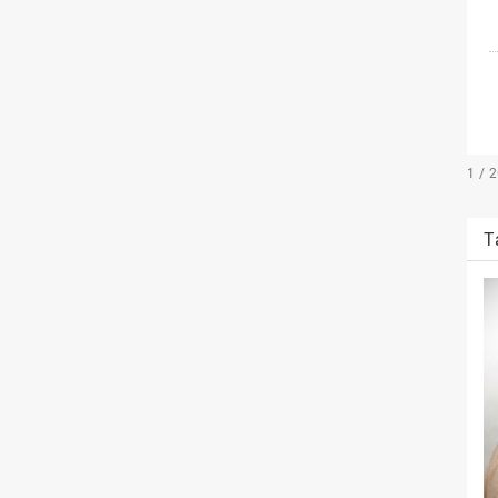
1 / 
T