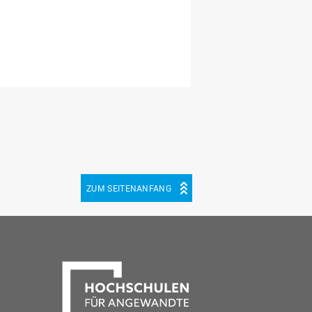
ZUM SEITENANFANG
be
cebook