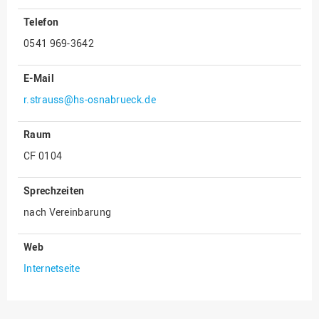
Telefon
Innenrevision
0541 969-3642
Institut für Musik
IT Service Center
E-Mail
Kommunikation und
r.strauss@hs-osnabrueck.de
Marketing
LearningCenter
Raum
Nachhaltigkeit
CF 0104
Personal
Sprechzeiten
Personalentwicklung
nach Vereinbarung
Personalrat
Web
Präsidialbüro
Internetseite
Professional School
Projekte des Präsidiums
Projektmanagement Office