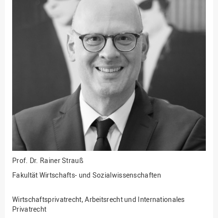
Fakultät
Ingenieurwissenschaften
und Informatik
Fakultät Management,
Kultur und Technik
Fakultät Wirtschafts- und
Sozialwissenschaften
Finanzen
Forschung, Kooperation,
Drittmittel
Gebäude und Technik
Gesellschaftliches
Engagement
Prof. Dr.
Rainer Strauß
Fakultät Wirtschafts- und Sozialwissenschaften
Gleichstellungsbüro
Hochschulleitung
Wirtschaftsprivatrecht, Arbeitsrecht und Internationales
Hochschulplanung/-
Privatrecht
strategie