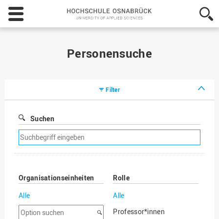
Hochschule
Osnabrück
-
University
of
Personensuche
Applied
Sciences
Filter
Suchen
Suchfilter
entfernen
Organisationseinheiten
Rolle
Alle
Alle
Option
Professor*innen