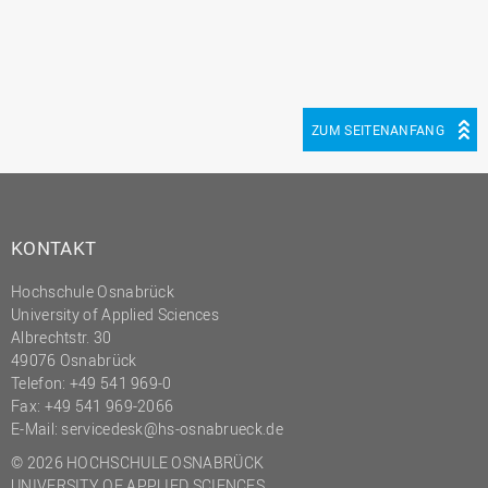
(PMO)
Prozessmanagement
Recht
Science to Business GmbH
ZUM SEITENANFANG
Studierendensekretariat
Studium und Lehre
Transfer- und
KONTAKT
Innovationsmanagement
Hochschule Osnabrück
University of Applied Sciences
Albrechtstr. 30
49076 Osnabrück
Telefon: +49 541 969-0
Fax: +49 541 969-2066
E-Mail:
servicedesk@hs-osnabrueck.de
© 2026 HOCHSCHULE OSNABRÜCK
UNIVERSITY OF APPLIED SCIENCES