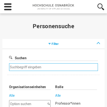
Hochschule
Osnabrück
-
University
of
Personensuche
Applied
Sciences
Filter
Suchen
Suchfilter
entfernen
Organisationseinheiten
Rolle
Alle
Alle
Option
Professor*innen