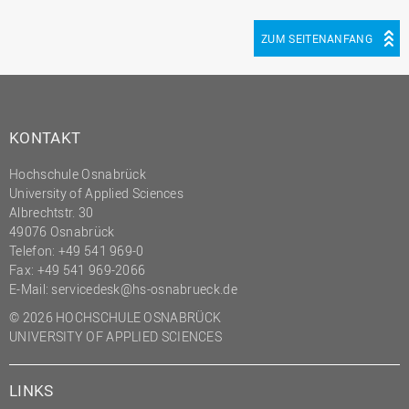
(PMO)
ZUM SEITENANFANG
Prozessmanagement
Recht
Science to Business GmbH
KONTAKT
Studierendensekretariat
Studium und Lehre
Hochschule Osnabrück
University of Applied Sciences
Transfer- und
Albrechtstr. 30
Innovationsmanagement
49076 Osnabrück
Telefon: +49 541 969-0
Fax: +49 541 969-2066
E-Mail:
servicedesk@hs-osnabrueck.de
© 2026 HOCHSCHULE OSNABRÜCK
UNIVERSITY OF APPLIED SCIENCES
LINKS