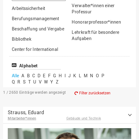
suchen
Verwalter*innen einer
Arbeitssicherheit
Professur
Berufungsmanagement
Honorarprofessor*innen
Beschaffung und Vergabe
Lehrkraft für besondere
Aufgaben
Bibliothek
Mitarbeiter*innen
Center for International
Mobility
Lehrbeauftragte
Center for International
Alphabet
Gastwissenschaftler*innen
Students
Alle
A
B
C
D
E
F
G
H
I
J
K
L
M
N
O
P
Professor*innen im
Q
R
S
T
U
V
W
Y
Z
Chancengerechtigkeit
Ruhestand
eLearning Competence
1 / 2650
Einträge werden angezeigt
Filter zurücksetzen
Center
EU-Büro
Strauss, Eduard
Mitarbeiter*innen
Gebäude und Technik
Fakultät
Agrarwissenschaften und
Landschaftsarchitektur