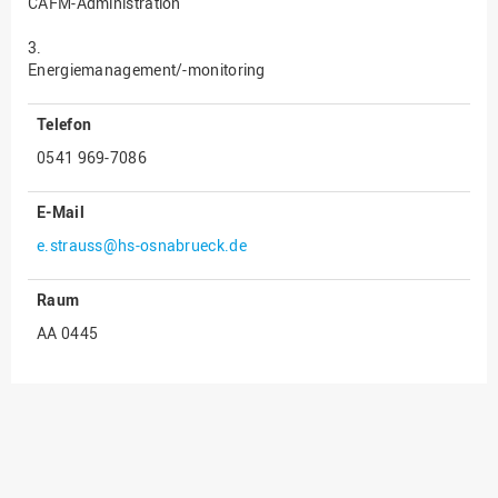
CAFM-Administration
Innenrevision
3.
Energiemanagement/-monitoring
Institut für Musik
IT Service Center
Telefon
Kommunikation und
0541 969-7086
Marketing
LearningCenter
E-Mail
Nachhaltigkeit
e.strauss@hs-osnabrueck.de
Personal
Raum
Personalentwicklung
AA 0445
Personalrat
Präsidialbüro
Professional School
Projekte des Präsidiums
Projektmanagement Office