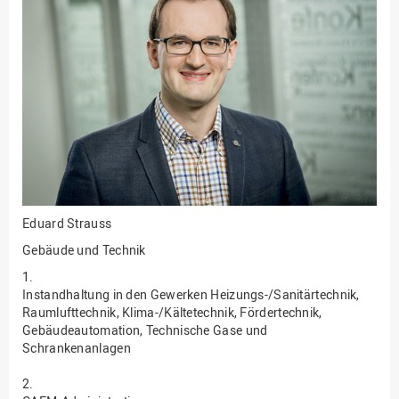
Fakultät
Ingenieurwissenschaften
und Informatik
Fakultät Management,
Kultur und Technik
Fakultät Wirtschafts- und
Sozialwissenschaften
Finanzen
Forschung, Kooperation,
Drittmittel
Eduard Strauss
Gebäude und Technik
Gebäude und Technik
Gesellschaftliches
1.
Engagement
Instandhaltung in den Gewerken Heizungs-/Sanitärtechnik,
Raumlufttechnik, Klima-/Kältetechnik, Fördertechnik,
Gleichstellungsbüro
Gebäudeautomation, Technische Gase und
Schrankenanlagen
Hochschulleitung
Hochschulplanung/-
2.
strategie