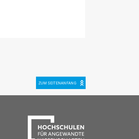
ZUM SEITENANFANG
be
cebook