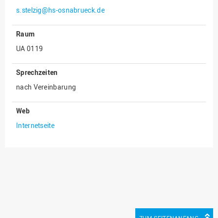
s.stelzig@hs-osnabrueck.de
Innenrevision
Institut für Musik
Raum
IT Service Center
UA 0119
Kommunikation und
Sprechzeiten
Marketing
nach Vereinbarung
LearningCenter
Nachhaltigkeit
Web
Personal
Internetseite
Personalentwicklung
Personalrat
Präsidialbüro
Professional School
Projekte des Präsidiums
Projektmanagement Office
ZUM SEITENANFANG