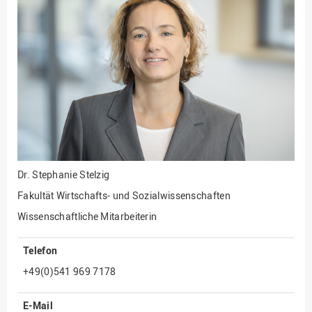
Fakultät
Ingenieurwissenschaften
und Informatik
Fakultät Management,
Kultur und Technik
Fakultät Wirtschafts- und
Sozialwissenschaften
Finanzen
Forschung, Kooperation,
Drittmittel
Dr.
Stephanie Stelzig
Gebäude und Technik
Fakultät Wirtschafts- und Sozialwissenschaften
Gesellschaftliches
Wissenschaftliche Mitarbeiterin
Engagement
Telefon
Gleichstellungsbüro
+49(0)541 969 7178
Hochschulleitung
Hochschulplanung/-
E-Mail
strategie