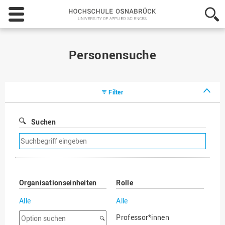
Hochschule
Osnabrück
-
University
of
Personensuche
Applied
Sciences
Filter
Suchen
Suchfilter
entfernen
Organisationseinheiten
Rolle
Alle
Alle
Option
Professor*innen