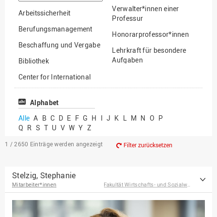
suchen
Verwalter*innen einer
Arbeitssicherheit
Professur
Berufungsmanagement
Honorarprofessor*innen
Beschaffung und Vergabe
Lehrkraft für besondere
Aufgaben
Bibliothek
Mitarbeiter*innen
Center for International
Mobility
Lehrbeauftragte
Center for International
Alphabet
Gastwissenschaftler*innen
Students
Alle
A
B
C
D
E
F
G
H
I
J
K
L
M
N
O
P
Professor*innen im
Q
R
S
T
U
V
W
Y
Z
Chancengerechtigkeit
Ruhestand
eLearning Competence
1 / 2650
Einträge werden angezeigt
Filter zurücksetzen
Center
EU-Büro
Stelzig, Stephanie
Mitarbeiter*innen
Fakultät Wirtschafts- und Sozialwissenschaften
Fakultät
Agrarwissenschaften und
Landschaftsarchitektur