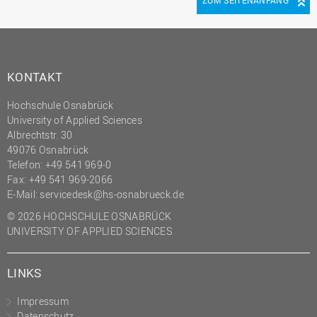
(PMO)
Prozessmanagement
Recht
KONTAKT
Science to Business GmbH
Hochschule Osnabrück
Studierendensekretariat
University of Applied Sciences
Studium und Lehre
Albrechtstr. 30
49076 Osnabrück
Transfer- und
Telefon: +49 541 969-0
Innovationsmanagement
Fax: +49 541 969-2066
E-Mail:
servicedesk@hs-osnabrueck.de
© 2026 HOCHSCHULE OSNABRÜCK
UNIVERSITY OF APPLIED SCIENCES
LINKS
Impressum
Datenschutz