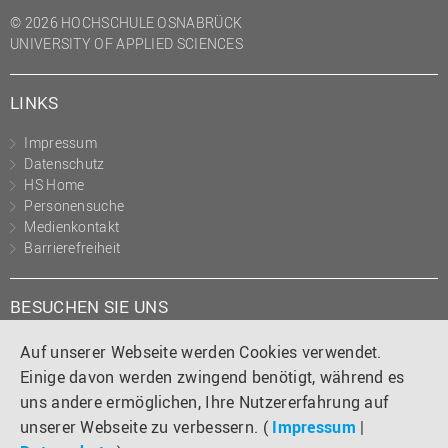
(PMO)
© 2026 HOCHSCHULE OSNABRÜCK
UNIVERSITY OF APPLIED SCIENCES
Prozessmanagement
Recht
LINKS
Science to Business GmbH
Impressum
Studierendensekretariat
Datenschutz
Studium und Lehre
HS Home
Personensuche
Transfer- und
Medienkontakt
Innovationsmanagement
Barrierefreiheit
BESUCHEN SIE UNS
Instagram
Tiktok
LinkedIn
YouTube
Facebook
Auf unserer Webseite werden Cookies verwendet.
Einige davon werden zwingend benötigt, während es
uns andere ermöglichen, Ihre Nutzererfahrung auf
unserer Webseite zu verbessern. (
Impressum
|