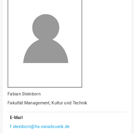
Fakultät
Ingenieurwissenschaften
und Informatik
Fakultät Management,
Kultur und Technik
Fakultät Wirtschafts- und
Sozialwissenschaften
Finanzen
Forschung, Kooperation,
Drittmittel
Gebäude und Technik
Gesellschaftliches
Fabian Steinborn
Engagement
Fakultät Management, Kultur und Technik
Gleichstellungsbüro
E-Mail
Hochschulleitung
f.steinborn@hs-osnabrueck.de
Hochschulplanung/-
strategie