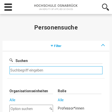
Hochschule
Osnabrück
-
University
of
Personensuche
Applied
Sciences
Filter
Suchen
Suchfilter
entfernen
Organisationseinheiten
Rolle
Alle
Alle
Option
Professor*innen