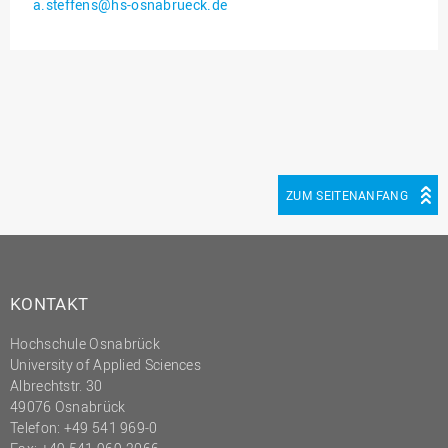
a.steffens@hs-osnabrueck.de
Innenrevision
Institut für Musik
IT Service Center
Kommunikation und
Marketing
LearningCenter
ZUM SEITENANFANG
Nachhaltigkeit
Personal
Personalentwicklung
KONTAKT
Personalrat
Hochschule Osnabrück
Präsidialbüro
University of Applied Sciences
Professional School
Albrechtstr. 30
49076 Osnabrück
Projekte des Präsidiums
Telefon: +49 541 969-0
Projektmanagement Office