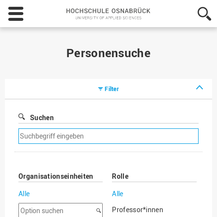
Hochschule
Osnabrück
-
University
of
Personensuche
Applied
Sciences
Filter
Suchen
Suchfilter
entfernen
Organisationseinheiten
Rolle
Alle
Alle
Option
Professor*innen