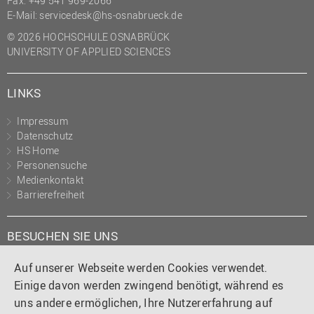
Fax: +49 541 969-2066
(PMO)
E-Mail:
servicedesk@hs-osnabrueck.de
Prozessmanagement
© 2026 HOCHSCHULE OSNABRÜCK
UNIVERSITY OF APPLIED SCIENCES
Recht
Science to Business GmbH
LINKS
Studierendensekretariat
Impressum
Studium und Lehre
Datenschutz
HS Home
Transfer- und
Personensuche
Innovationsmanagement
Medienkontakt
Barrierefreiheit
BESUCHEN SIE UNS
Instagram
Tiktok
LinkedIn
YouTube
Facebook
Auf unserer Webseite werden Cookies verwendet.
Einige davon werden zwingend benötigt, während es
uns andere ermöglichen, Ihre Nutzererfahrung auf