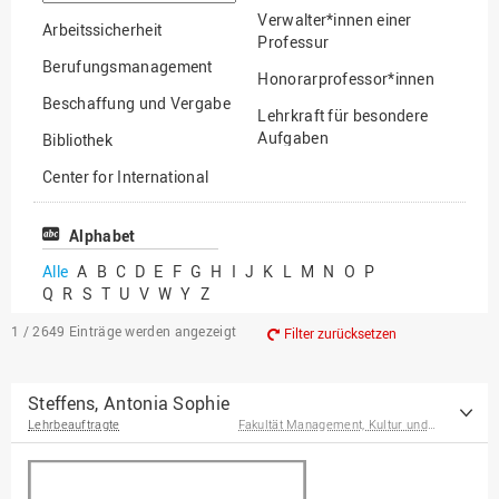
suchen
Verwalter*innen einer
Arbeitssicherheit
Professur
Berufungsmanagement
Honorarprofessor*innen
Beschaffung und Vergabe
Lehrkraft für besondere
Aufgaben
Bibliothek
Mitarbeiter*innen
Center for International
Mobility
Lehrbeauftragte
Center for International
Alphabet
Gastwissenschaftler*innen
Students
Alle
A
B
C
D
E
F
G
H
I
J
K
L
M
N
O
P
Professor*innen im
Q
R
S
T
U
V
W
Y
Z
Chancengerechtigkeit
Ruhestand
eLearning Competence
1 / 2649
Einträge werden angezeigt
Filter zurücksetzen
Center
EU-Büro
Steffens, Antonia Sophie
Lehrbeauftragte
Fakultät Management, Kultur und Technik
Fakultät
Agrarwissenschaften und
Landschaftsarchitektur