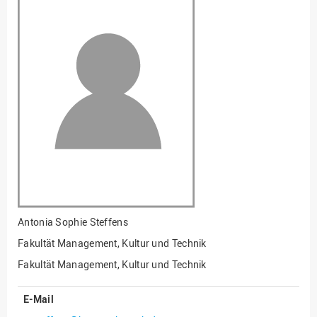
Fakultät
Ingenieurwissenschaften
und Informatik
Fakultät Management,
Kultur und Technik
Fakultät Wirtschafts- und
Sozialwissenschaften
Finanzen
Forschung, Kooperation,
Drittmittel
Gebäude und Technik
Gesellschaftliches
Antonia Sophie Steffens
Engagement
Fakultät Management, Kultur und Technik
Gleichstellungsbüro
Fakultät Management, Kultur und Technik
Hochschulleitung
E-Mail
Hochschulplanung/-
strategie