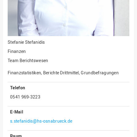
Innenrevision
Institut für Musik
IT Service Center
Kommunikation und
Stefanie Stefanidis
Marketing
Finanzen
LearningCenter
Team Berichtswesen
Nachhaltigkeit
Finanzstatistiken, Berichte Drittmittel, Grundbefragungen
Personal
Personalentwicklung
Telefon
Personalrat
0541 969-3223
Präsidialbüro
E-Mail
Professional School
s.stefanidis@hs-osnabrueck.de
Projekte des Präsidiums
Raum
Projektmanagement Office