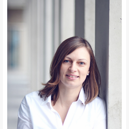
Fakultät
Ingenieurwissenschaften
und Informatik
Fakultät Management,
Kultur und Technik
Fakultät Wirtschafts- und
Sozialwissenschaften
Finanzen
Forschung, Kooperation,
Drittmittel
Gebäude und Technik
Gesellschaftliches
Engagement
Gleichstellungsbüro
Hochschulleitung
Hochschulplanung/-
strategie