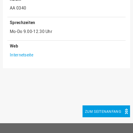
(PMO)
AA 0340
Prozessmanagement
Sprechzeiten
Recht
Mo-Do 9.00-12.30 Uhr
Science to Business GmbH
Studierendensekretariat
Web
Studium und Lehre
Internetseite
Transfer- und
Innovationsmanagement
ZUM SEITENANFANG