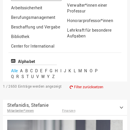
suchen
Verwalter*innen einer
Arbeitssicherheit
Professur
Berufungsmanagement
Honorarprofessor*innen
Beschaffung und Vergabe
Lehrkraft für besondere
Aufgaben
Bibliothek
Mitarbeiter*innen
Center for International
Mobility
Lehrbeauftragte
Center for International
Alphabet
Gastwissenschaftler*innen
Students
Alle
A
B
C
D
E
F
G
H
I
J
K
L
M
N
O
P
Professor*innen im
Q
R
S
T
U
V
W
Y
Z
Chancengerechtigkeit
Ruhestand
eLearning Competence
1 / 2650
Einträge werden angezeigt
Filter zurücksetzen
Center
EU-Büro
Stefanidis, Stefanie
Mitarbeiter*innen
Finanzen
Fakultät
Agrarwissenschaften und
Landschaftsarchitektur