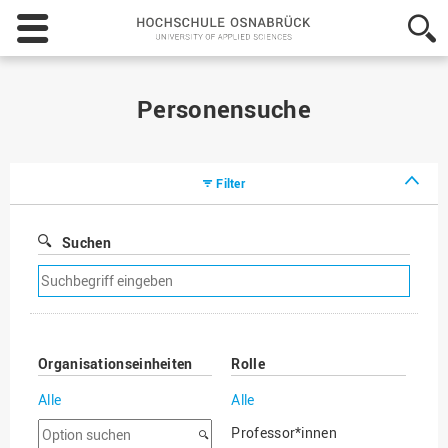
Hochschule
Osnabrück
-
University
of
Personensuche
Applied
Sciences
Filter
Suchen
Suchfilter
entfernen
Organisationseinheiten
Rolle
Alle
Alle
Option
Professor*innen