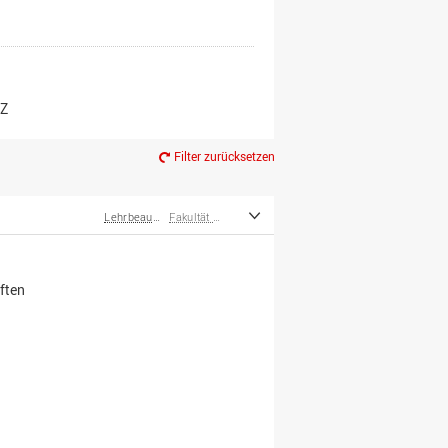
er*innen
m Ruhestand
Z
Filter zurücksetzen
Lehrbeauftragte
Fakultät Wirtschafts- und Sozialwissenschaften
ften