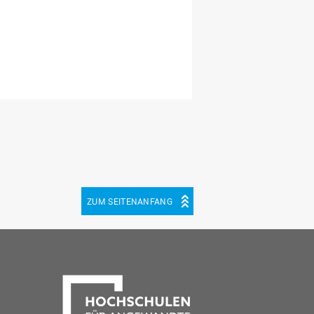
ZUM SEITENANFANG
be
cebook