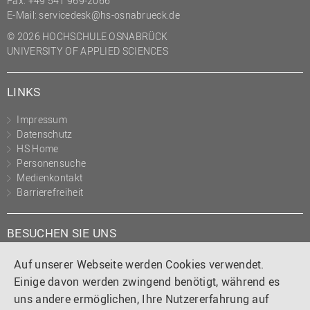
Fax: +49 541 969-2066
(PMO)
E-Mail:
servicedesk@hs-osnabrueck.de
Prozessmanagement
© 2026 HOCHSCHULE OSNABRÜCK
UNIVERSITY OF APPLIED SCIENCES
Recht
Science to Business GmbH
LINKS
Studierendensekretariat
Impressum
Studium und Lehre
Datenschutz
HS Home
Transfer- und
Personensuche
Innovationsmanagement
Medienkontakt
Barrierefreiheit
BESUCHEN SIE UNS
Instagram
Tiktok
LinkedIn
YouTube
Facebook
Auf unserer Webseite werden Cookies verwendet.
Einige davon werden zwingend benötigt, während es
uns andere ermöglichen, Ihre Nutzererfahrung auf