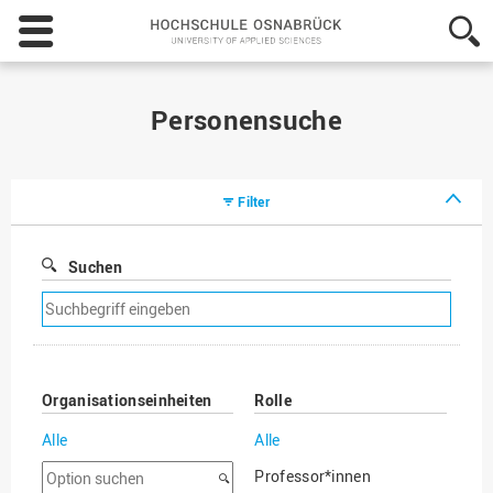
Hochschule
Osnabrück
-
University
of
Personensuche
Applied
Sciences
Filter
Suchen
Suchfilter
entfernen
Organisationseinheiten
Rolle
Alle
Alle
Option
Professor*innen