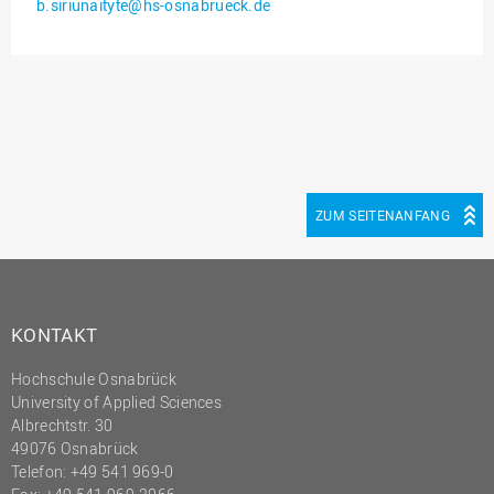
b.siriunaityte@hs-osnabrueck.de
Innenrevision
Institut für Musik
IT Service Center
Kommunikation und
Marketing
LearningCenter
ZUM SEITENANFANG
Nachhaltigkeit
Personal
Personalentwicklung
KONTAKT
Personalrat
Hochschule Osnabrück
Präsidialbüro
University of Applied Sciences
Professional School
Albrechtstr. 30
49076 Osnabrück
Projekte des Präsidiums
Telefon: +49 541 969-0
Projektmanagement Office