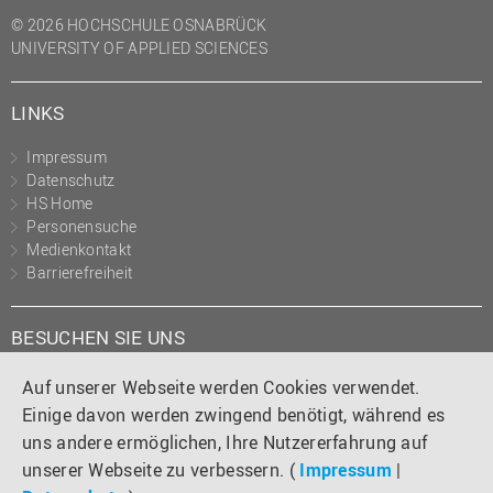
(PMO)
© 2026 HOCHSCHULE OSNABRÜCK
UNIVERSITY OF APPLIED SCIENCES
Prozessmanagement
Recht
LINKS
Science to Business GmbH
Impressum
Studierendensekretariat
Datenschutz
Studium und Lehre
HS Home
Personensuche
Transfer- und
Medienkontakt
Innovationsmanagement
Barrierefreiheit
BESUCHEN SIE UNS
Instagram
Tiktok
LinkedIn
YouTube
Facebook
Auf unserer Webseite werden Cookies verwendet.
Einige davon werden zwingend benötigt, während es
uns andere ermöglichen, Ihre Nutzererfahrung auf
unserer Webseite zu verbessern. (
Impressum
|