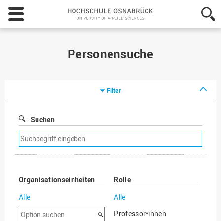
Hochschule
Osnabrück
-
University
of
Personensuche
Applied
Sciences
Filter
Suchen
Suchfilter
entfernen
Organisationseinheiten
Rolle
Alle
Alle
Option
Professor*innen