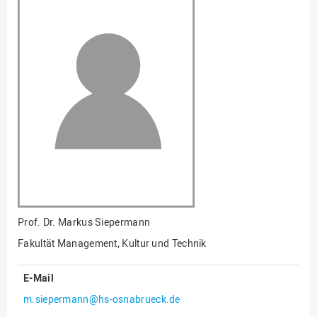
Fakultät
Ingenieurwissenschaften
und Informatik
Fakultät Management,
Kultur und Technik
Fakultät Wirtschafts- und
Sozialwissenschaften
Finanzen
Forschung, Kooperation,
Drittmittel
Gebäude und Technik
Gesellschaftliches
Prof. Dr.
Markus Siepermann
Engagement
Fakultät Management, Kultur und Technik
Gleichstellungsbüro
E-Mail
Hochschulleitung
m.siepermann@hs-osnabrueck.de
Hochschulplanung/-
strategie