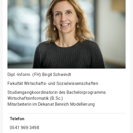
Fakultät
Ingenieurwissenschaften
und Informatik
Fakultät Management,
Kultur und Technik
Fakultät Wirtschafts- und
Sozialwissenschaften
Finanzen
Forschung, Kooperation,
Drittmittel
Dipl.-Inform. (FH)
Birgit Schwindt
Gebäude und Technik
Fakultät Wirtschafts- und Sozialwissenschaften
Gesellschaftliches
Studiengangkoordinatorin des Bachelorprogramms
Engagement
Wirtschaftsinformatik (B.Sc.)
Mitarbeiterin im Dekanat Bereich Modellierung
Gleichstellungsbüro
Hochschulleitung
Telefon
Hochschulplanung/-
0541 969-3498
strategie