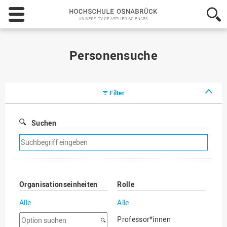
Hochschule
Osnabrück
-
University
of
Personensuche
Applied
Sciences
Filter
Suchen
Suchfilter
entfernen
Organisationseinheiten
Rolle
Alle
Alle
Option
Professor*innen