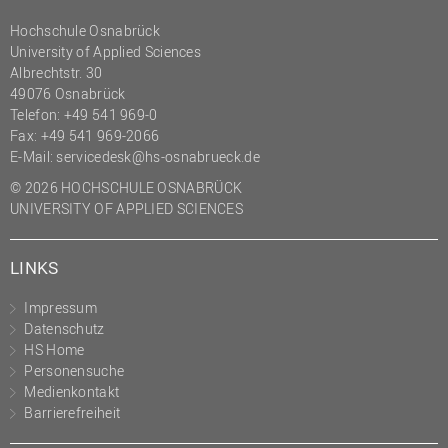
(PMO)
Hochschule Osnabrück
University of Applied Sciences
Prozessmanagement
Albrechtstr. 30
Recht
49076 Osnabrück
Telefon: +49 541 969-0
Science to Business GmbH
Fax: +49 541 969-2066
Studierendensekretariat
E-Mail:
servicedesk@hs-osnabrueck.de
Studium und Lehre
© 2026 HOCHSCHULE OSNABRÜCK
UNIVERSITY OF APPLIED SCIENCES
Transfer- und
Innovationsmanagement
LINKS
Impressum
Datenschutz
HS Home
Personensuche
Medienkontakt
Barrierefreiheit