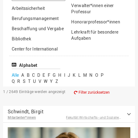
suchen
Verwalter*innen einer
Arbeitssicherheit
Professur
Berufungsmanagement
Honorarprofessor*innen
Beschaffung und Vergabe
Lehrkraft für besondere
Aufgaben
Bibliothek
Mitarbeiter*innen
Center for International
Mobility
Lehrbeauftragte
Center for International
Alphabet
Gastwissenschaftler*innen
Students
Alle
A
B
C
D
E
F
G
H
I
J
K
L
M
N
O
P
Professor*innen im
Q
R
S
T
U
V
W
Y
Z
Chancengerechtigkeit
Ruhestand
eLearning Competence
1 / 2649
Einträge werden angezeigt
Filter zurücksetzen
Center
EU-Büro
Schwindt, Birgit
Mitarbeiter*innen
Fakultät Wirtschafts- und Sozialwissenschaften
Fakultät
Agrarwissenschaften und
Landschaftsarchitektur