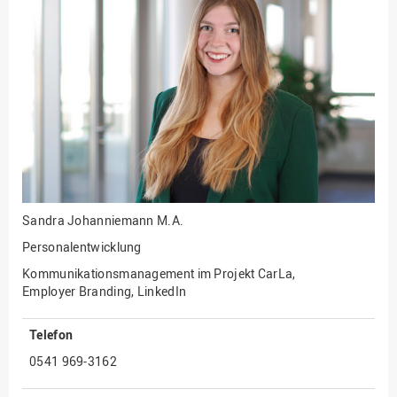
Fakultät
Ingenieurwissenschaften
und Informatik
Fakultät Management,
Kultur und Technik
Fakultät Wirtschafts- und
Sozialwissenschaften
Finanzen
Forschung, Kooperation,
Drittmittel
Sandra Johanniemann
M.A.
Gebäude und Technik
Personalentwicklung
Gesellschaftliches
Kommunikationsmanagement im Projekt CarLa,
Engagement
Employer Branding, LinkedIn
Gleichstellungsbüro
Telefon
Hochschulleitung
0541 969-3162
Hochschulplanung/-
strategie