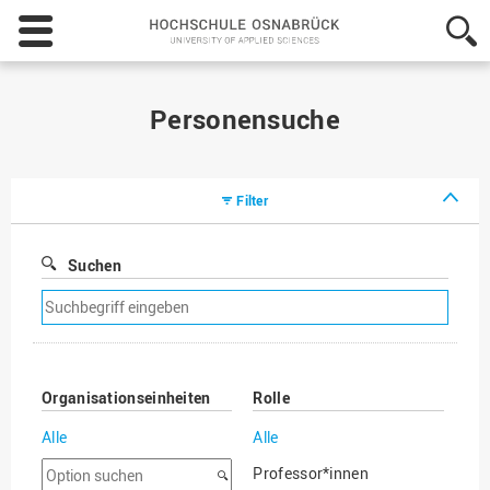
Hochschule
Osnabrück
-
University
of
Personensuche
Applied
Sciences
Filter
Suchen
Suchfilter
entfernen
Organisationseinheiten
Rolle
Alle
Alle
Option
Professor*innen