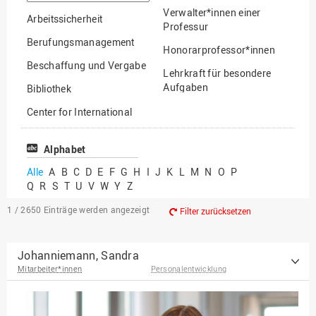
suchen
Verwalter*innen einer
Arbeitssicherheit
Professur
Berufungsmanagement
Honorarprofessor*innen
Beschaffung und Vergabe
Lehrkraft für besondere
Aufgaben
Bibliothek
Mitarbeiter*innen
Center for International
Mobility
Lehrbeauftragte
Center for International
Alphabet
Gastwissenschaftler*innen
Students
Alle
A
B
C
D
E
F
G
H
I
J
K
L
M
N
O
P
Professor*innen im
Q
R
S
T
U
V
W
Y
Z
Chancengerechtigkeit
Ruhestand
eLearning Competence
1 / 2650
Einträge werden angezeigt
Filter zurücksetzen
Center
EU-Büro
Johanniemann, Sandra
Mitarbeiter*innen
Personalentwicklung
Fakultät
Agrarwissenschaften und
Landschaftsarchitektur