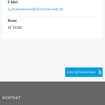
E-Mail
Innenrevision
s.johanniemann@hs-osnabrueck.de
Institut für Musik
Raum
IT Service Center
AF 0308C
Kommunikation und
Marketing
LearningCenter
Nachhaltigkeit
Personal
Personalentwicklung
ZUM SEITENANFANG
Personalrat
Präsidialbüro
Professional School
Projekte des Präsidiums
KONTAKT
Projektmanagement Office