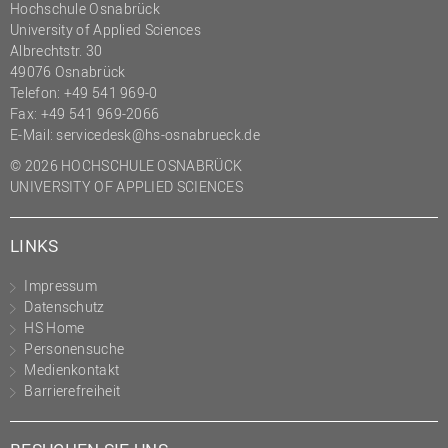
Hochschule Osnabrück
(PMO)
University of Applied Sciences
Albrechtstr. 30
Prozessmanagement
49076 Osnabrück
Recht
Telefon: +49 541 969-0
Fax: +49 541 969-2066
Science to Business GmbH
E-Mail:
servicedesk@hs-osnabrueck.de
Studierendensekretariat
© 2026 HOCHSCHULE OSNABRÜCK
Studium und Lehre
UNIVERSITY OF APPLIED SCIENCES
Transfer- und
Innovationsmanagement
LINKS
Impressum
Datenschutz
HS Home
Personensuche
Medienkontakt
Barrierefreiheit