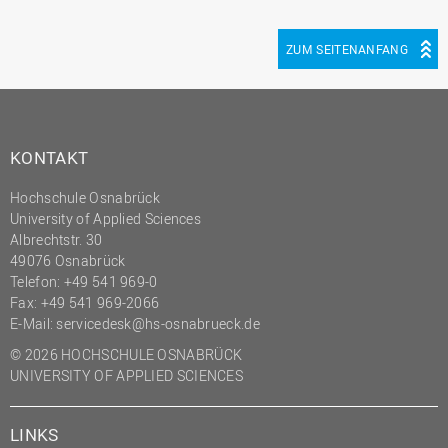
(PMO)
ZUM SEITENANFANG
Prozessmanagement
Recht
Science to Business GmbH
Studierendensekretariat
KONTAKT
Studium und Lehre
Hochschule Osnabrück
Transfer- und
University of Applied Sciences
Innovationsmanagement
Albrechtstr. 30
49076 Osnabrück
Telefon: +49 541 969-0
Fax: +49 541 969-2066
E-Mail:
servicedesk@hs-osnabrueck.de
© 2026 HOCHSCHULE OSNABRÜCK
UNIVERSITY OF APPLIED SCIENCES
LINKS