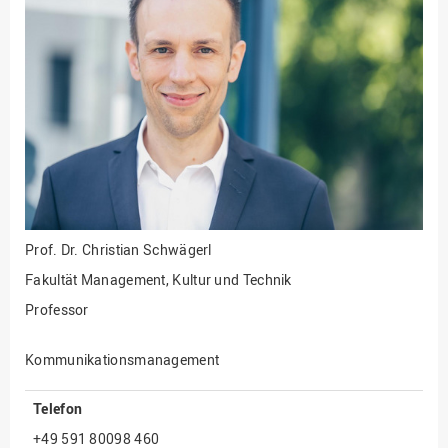
Fakultät
Ingenieurwissenschaften
und Informatik
Fakultät Management,
Kultur und Technik
Fakultät Wirtschafts- und
Sozialwissenschaften
Finanzen
Forschung, Kooperation,
Drittmittel
Prof. Dr.
Christian Schwägerl
Gebäude und Technik
Fakultät Management, Kultur und Technik
Gesellschaftliches
Professor
Engagement
Gleichstellungsbüro
Kommunikationsmanagement
Hochschulleitung
Telefon
Hochschulplanung/-
+49 591 80098 460
strategie