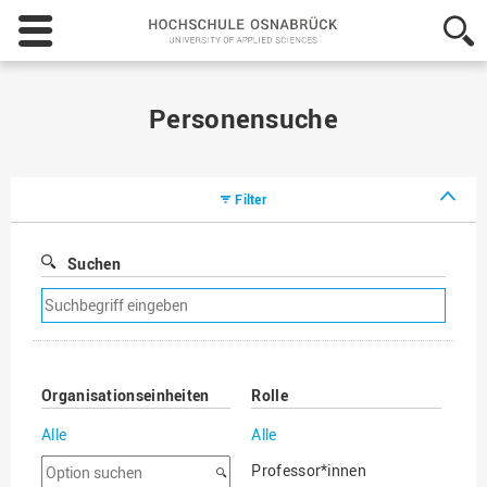
Hochschule
Osnabrück
-
University
of
Personensuche
Applied
Sciences
Filter
Suchen
Suchfilter
entfernen
Organisationseinheiten
Rolle
Alle
Alle
Option
Professor*innen