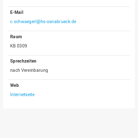
Innenrevision
E-Mail
Institut für Musik
c.schwaegerl@hs-osnabrueck.de
IT Service Center
Raum
Kommunikation und
KB 0309
Marketing
LearningCenter
Sprechzeiten
Nachhaltigkeit
nach Vereinbarung
Personal
Web
Personalentwicklung
Internetseite
Personalrat
Präsidialbüro
Professional School
Projekte des Präsidiums
Projektmanagement Office