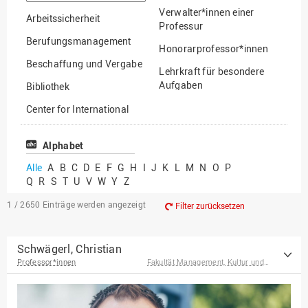
suchen
Verwalter*innen einer
Arbeitssicherheit
Professur
Berufungsmanagement
Honorarprofessor*innen
Beschaffung und Vergabe
Lehrkraft für besondere
Aufgaben
Bibliothek
Mitarbeiter*innen
Center for International
Mobility
Lehrbeauftragte
Center for International
Alphabet
Gastwissenschaftler*innen
Students
Alle
A
B
C
D
E
F
G
H
I
J
K
L
M
N
O
P
Professor*innen im
Q
R
S
T
U
V
W
Y
Z
Chancengerechtigkeit
Ruhestand
eLearning Competence
1 / 2650
Einträge werden angezeigt
Filter zurücksetzen
Center
EU-Büro
Schwägerl, Christian
Professor*innen
Fakultät Management, Kultur und Technik
Fakultät
Agrarwissenschaften und
Landschaftsarchitektur