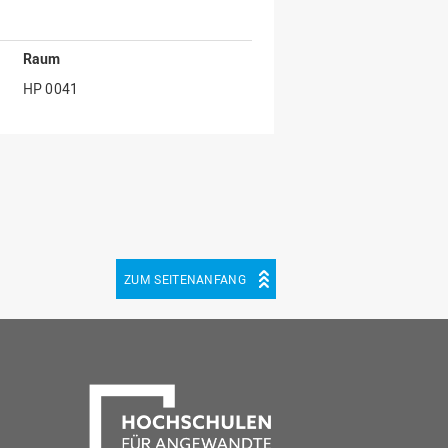
Raum
HP 0041
ZUM SEITENANFANG
be
cebook