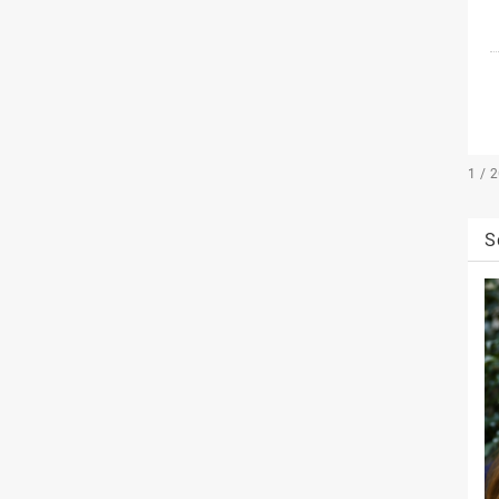
1 / 
S