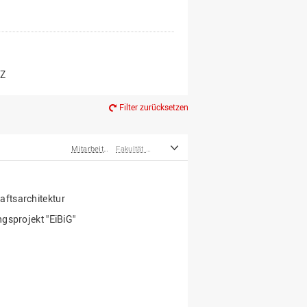
er*innen
m Ruhestand
Z
Filter zurücksetzen
Mitarbeiter*innen
Fakultät Agrarwissenschaften und Landschaftsarchitektur
ftsarchitektur
gsprojekt "EiBiG"