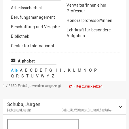
suchen
Verwalter*innen einer
Arbeitssicherheit
Professur
Berufungsmanagement
Honorarprofessor*innen
Beschaffung und Vergabe
Lehrkraft für besondere
Aufgaben
Bibliothek
Mitarbeiter*innen
Center for International
Mobility
Lehrbeauftragte
Center for International
Alphabet
Gastwissenschaftler*innen
Students
Alle
A
B
C
D
E
F
G
H
I
J
K
L
M
N
O
P
Professor*innen im
Q
R
S
T
U
V
W
Y
Z
Chancengerechtigkeit
Ruhestand
eLearning Competence
1 / 2650
Einträge werden angezeigt
Filter zurücksetzen
Center
EU-Büro
Schuba, Jürgen
Lehrbeauftragte
Fakultät Wirtschafts- und Sozialwissenschaften
Fakultät
Agrarwissenschaften und
Landschaftsarchitektur