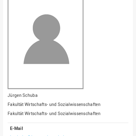
Fakultät
Ingenieurwissenschaften
und Informatik
Fakultät Management,
Kultur und Technik
Fakultät Wirtschafts- und
Sozialwissenschaften
Finanzen
Forschung, Kooperation,
Drittmittel
Gebäude und Technik
Gesellschaftliches
Jürgen Schuba
Engagement
Fakultät Wirtschafts- und Sozialwissenschaften
Gleichstellungsbüro
Fakultät Wirtschafts- und Sozialwissenschaften
Hochschulleitung
E-Mail
Hochschulplanung/-
strategie