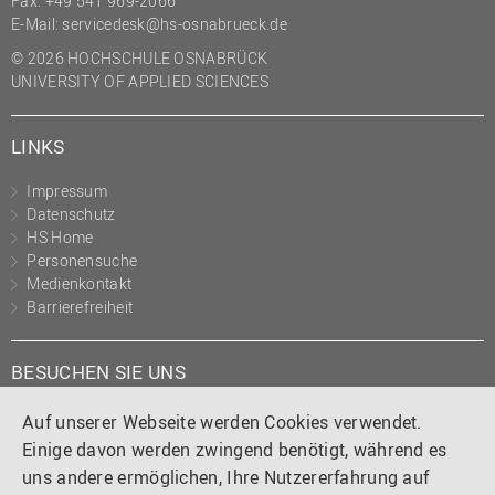
Fax: +49 541 969-2066
(PMO)
E-Mail:
servicedesk@hs-osnabrueck.de
Prozessmanagement
© 2026 HOCHSCHULE OSNABRÜCK
UNIVERSITY OF APPLIED SCIENCES
Recht
Science to Business GmbH
LINKS
Studierendensekretariat
Impressum
Studium und Lehre
Datenschutz
HS Home
Transfer- und
Personensuche
Innovationsmanagement
Medienkontakt
Barrierefreiheit
BESUCHEN SIE UNS
Instagram
Tiktok
LinkedIn
YouTube
Facebook
Auf unserer Webseite werden Cookies verwendet.
Einige davon werden zwingend benötigt, während es
uns andere ermöglichen, Ihre Nutzererfahrung auf