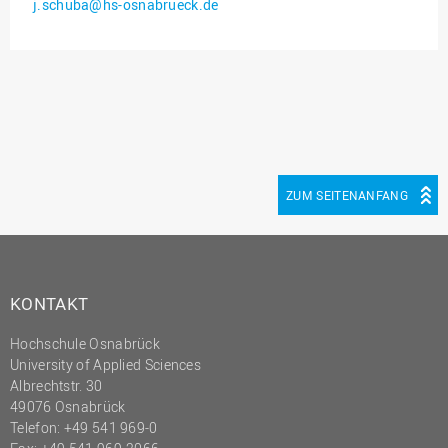
j.schuba@hs-osnabrueck.de
Innenrevision
Institut für Musik
IT Service Center
Kommunikation und
Marketing
LearningCenter
ZUM SEITENANFANG
Nachhaltigkeit
Personal
Personalentwicklung
KONTAKT
Personalrat
Hochschule Osnabrück
Präsidialbüro
University of Applied Sciences
Professional School
Albrechtstr. 30
49076 Osnabrück
Projekte des Präsidiums
Telefon: +49 541 969-0
Projektmanagement Office