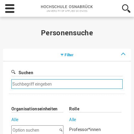
Hochschule
Osnabrück
-
University
of
Personensuche
Applied
Sciences
Filter
Suchen
Suchfilter
entfernen
Organisationseinheiten
Rolle
Alle
Alle
Option
Professor*innen