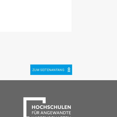
ZUM SEITENANFANG
be
cebook