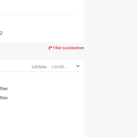
er*innen
m Ruhestand
Z
Filter zurücksetzen
Lehrbeauftragte
Fakultät Wirtschafts- und Sozialwissenschaften
ften
ften