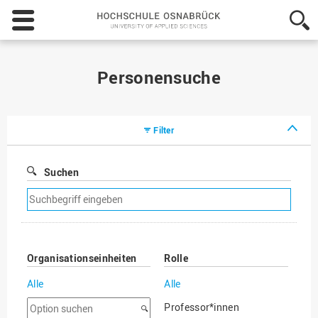
Hochschule
Osnabrück
-
University
of
Personensuche
Applied
Sciences
Filter
Suchen
Suchfilter
entfernen
Organisationseinheiten
Rolle
Alle
Alle
Option
Professor*innen