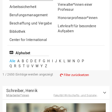
suchen
Verwalter*innen einer
Arbeitssicherheit
Professur
Berufungsmanagement
Honorarprofessor*innen
Beschaffung und Vergabe
Lehrkraft für besondere
Aufgaben
Bibliothek
Mitarbeiter*innen
Center for International
Mobility
Lehrbeauftragte
Center for International
Alphabet
Gastwissenschaftler*innen
Students
Alle
A
B
C
D
E
F
G
H
I
J
K
L
M
N
O
P
Professor*innen im
Q
R
S
T
U
V
W
Y
Z
Chancengerechtigkeit
Ruhestand
eLearning Competence
1 / 2650
Einträge werden angezeigt
Filter zurücksetzen
Center
EU-Büro
Schreiber, Henrik
Mitarbeiter*innen
Fakultät Wirtschafts- und Sozialwissenschaften
Fakultät
Agrarwissenschaften und
Landschaftsarchitektur