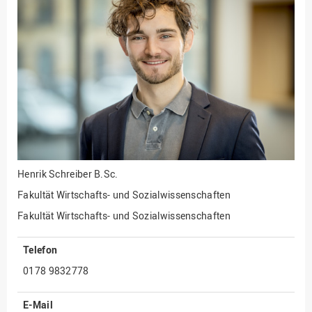
Fakultät
Ingenieurwissenschaften
und Informatik
Fakultät Management,
Kultur und Technik
Fakultät Wirtschafts- und
Sozialwissenschaften
Finanzen
Forschung, Kooperation,
Drittmittel
Henrik Schreiber
B.Sc.
Gebäude und Technik
Fakultät Wirtschafts- und Sozialwissenschaften
Gesellschaftliches
Fakultät Wirtschafts- und Sozialwissenschaften
Engagement
Telefon
Gleichstellungsbüro
0178 9832778
Hochschulleitung
Hochschulplanung/-
E-Mail
strategie