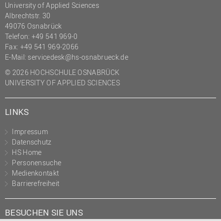
University of Applied Sciences
(PMO)
Albrechtstr. 30
Prozessmanagement
49076 Osnabrück
Telefon: +49 541 969-0
Recht
Fax: +49 541 969-2066
E-Mail:
servicedesk@hs-osnabrueck.de
Science to Business GmbH
© 2026 HOCHSCHULE OSNABRÜCK
Studierendensekretariat
UNIVERSITY OF APPLIED SCIENCES
Studium und Lehre
Transfer- und
LINKS
Innovationsmanagement
Impressum
Datenschutz
HS Home
Personensuche
Medienkontakt
Barrierefreiheit
BESUCHEN SIE UNS