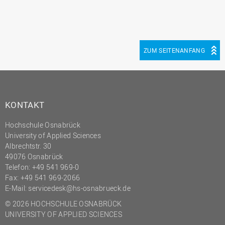
Innenrevision
Institut für Musik
IT Service Center
ZUM SEITENANFANG
Kommunikation und
Marketing
LearningCenter
KONTAKT
Nachhaltigkeit
Hochschule Osnabrück
Personal
University of Applied Sciences
Personalentwicklung
Albrechtstr. 30
49076 Osnabrück
Personalrat
Telefon: +49 541 969-0
Präsidialbüro
Fax: +49 541 969-2066
E-Mail:
servicedesk@hs-osnabrueck.de
Professional School
© 2026 HOCHSCHULE OSNABRÜCK
Projekte des Präsidiums
UNIVERSITY OF APPLIED SCIENCES
Projektmanagement Office