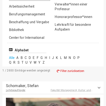
suchen
Verwalter*innen einer
Arbeitssicherheit
Professur
Berufungsmanagement
Honorarprofessor*innen
Beschaffung und Vergabe
Lehrkraft für besondere
Aufgaben
Bibliothek
Mitarbeiter*innen
Center for International
Mobility
Lehrbeauftragte
Center for International
Alphabet
Gastwissenschaftler*innen
Students
Alle
A
B
C
D
E
F
G
H
I
J
K
L
M
N
O
P
Professor*innen im
Q
R
S
T
U
V
W
Y
Z
Chancengerechtigkeit
Ruhestand
eLearning Competence
1 / 2650
Einträge werden angezeigt
Filter zurücksetzen
Center
EU-Büro
Schomaker, Stefan
Lehrbeauftragte
Fakultät Management, Kultur und Technik
Fakultät
Agrarwissenschaften und
Landschaftsarchitektur