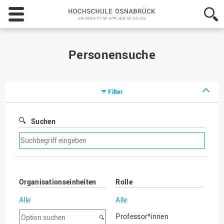
Hochschule
Osnabrück
-
University
of
Personensuche
Applied
Sciences
Filter
Suchen
Suchfilter
entfernen
Organisationseinheiten
Rolle
Alle
Alle
Option
Professor*innen