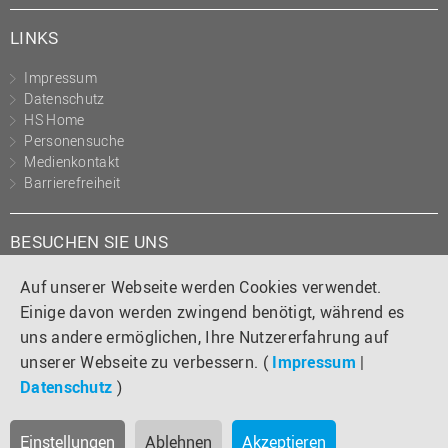
(PMO)
LINKS
Prozessmanagement
Impressum
Recht
Datenschutz
Science to Business GmbH
HS Home
Personensuche
Studierendensekretariat
Medienkontakt
Barrierefreiheit
Studium und Lehre
Transfer- und
Innovationsmanagement
BESUCHEN SIE UNS
Instagram
Tiktok
LinkedIn
YouTube
Facebook
Auf unserer Webseite werden Cookies verwendet.
Einige davon werden zwingend benötigt, während es
uns andere ermöglichen, Ihre Nutzererfahrung auf
unserer Webseite zu verbessern. (
Impressum
|
Datenschutz
)
Einstellungen
Ablehnen
Akzeptieren