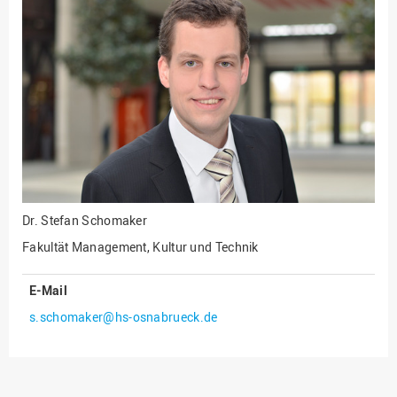
Fakultät
Ingenieurwissenschaften
und Informatik
Fakultät Management,
Kultur und Technik
Fakultät Wirtschafts- und
Sozialwissenschaften
Finanzen
Forschung, Kooperation,
Drittmittel
Dr.
Stefan Schomaker
Gebäude und Technik
Fakultät Management, Kultur und Technik
Gesellschaftliches
Engagement
E-Mail
s.schomaker@hs-osnabrueck.de
Gleichstellungsbüro
Hochschulleitung
Hochschulplanung/-
strategie