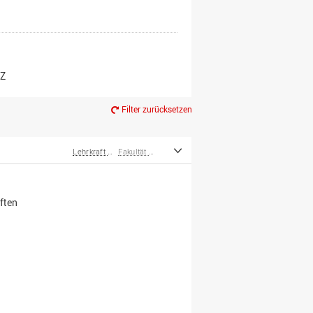
er*innen
m Ruhestand
Z
Filter zurücksetzen
Lehrkraft für besondere Aufgaben
Fakultät Wirtschafts- und Sozialwissenschaften
ften