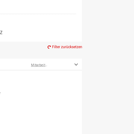
er*innen
m Ruhestand
Z
Filter zurücksetzen
Mitarbeiter*innen
e