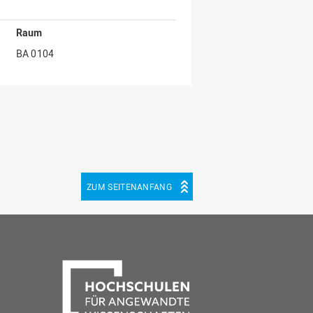
Raum
BA 0104
ZUM SEITENANFANG
be
cebook