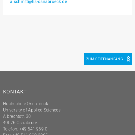
a.schmitt@hs-osnabrueck.de
Innenrevision
Institut für Musik
IT Service Center
Kommunikation und
Marketing
LearningCenter
ZUM SEITENANFANG
Nachhaltigkeit
Personal
Personalentwicklung
KONTAKT
Personalrat
Hochschule Osnabrück
Präsidialbüro
University of Applied Sciences
Professional School
Albrechtstr. 30
49076 Osnabrück
Projekte des Präsidiums
Telefon: +49 541 969-0
Projektmanagement Office