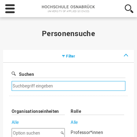
Hochschule
Osnabrück
-
University
of
Personensuche
Applied
Sciences
Filter
Suchen
Suchfilter
entfernen
Organisationseinheiten
Rolle
Alle
Alle
Option
Professor*innen