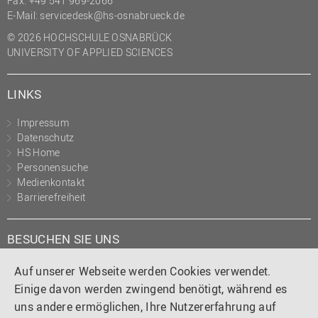
Fax: +49 541 969-2066
(PMO)
E-Mail:
servicedesk@hs-osnabrueck.de
Prozessmanagement
© 2026 HOCHSCHULE OSNABRÜCK
UNIVERSITY OF APPLIED SCIENCES
Recht
Science to Business GmbH
LINKS
Studierendensekretariat
Impressum
Studium und Lehre
Datenschutz
HS Home
Transfer- und
Personensuche
Innovationsmanagement
Medienkontakt
Barrierefreiheit
BESUCHEN SIE UNS
Instagram
Tiktok
LinkedIn
YouTube
Facebook
Auf unserer Webseite werden Cookies verwendet.
Einige davon werden zwingend benötigt, während es
uns andere ermöglichen, Ihre Nutzererfahrung auf