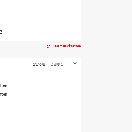
er*innen
m Ruhestand
Z
Filter zurücksetzen
Lehrbeauftragte
Fakultät Wirtschafts- und Sozialwissenschaften
ften
ften