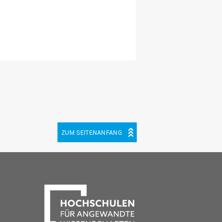
ZUM SEITENANFANG
be
cebook