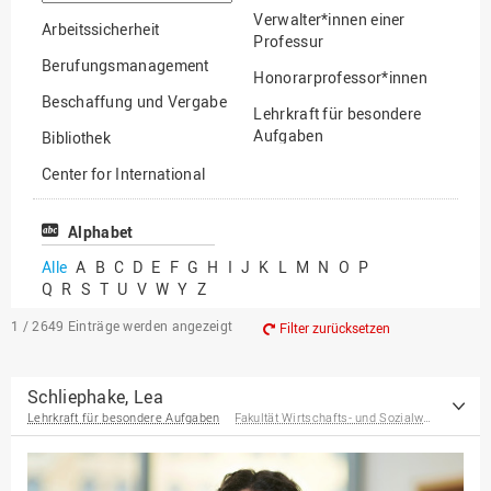
suchen
Verwalter*innen einer
Arbeitssicherheit
Professur
Berufungsmanagement
Honorarprofessor*innen
Beschaffung und Vergabe
Lehrkraft für besondere
Aufgaben
Bibliothek
Mitarbeiter*innen
Center for International
Mobility
Lehrbeauftragte
Center for International
Alphabet
Gastwissenschaftler*innen
Students
Alle
A
B
C
D
E
F
G
H
I
J
K
L
M
N
O
P
Professor*innen im
Q
R
S
T
U
V
W
Y
Z
Chancengerechtigkeit
Ruhestand
eLearning Competence
1 / 2649
Einträge werden angezeigt
Filter zurücksetzen
Center
EU-Büro
Schliephake, Lea
Lehrkraft für besondere Aufgaben
Fakultät Wirtschafts- und Sozialwissenschaften
Fakultät
Agrarwissenschaften und
Landschaftsarchitektur