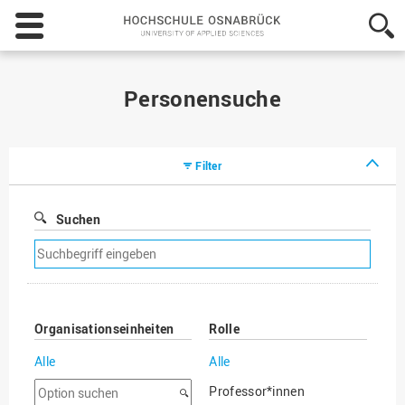
Hochschule
Osnabrück
-
University
of
Personensuche
Applied
Sciences
Filter
Suchen
Suchfilter
entfernen
Organisationseinheiten
Rolle
Alle
Alle
Option
Professor*innen