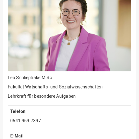
Fakultät
Ingenieurwissenschaften
und Informatik
Fakultät Management,
Kultur und Technik
Fakultät Wirtschafts- und
Sozialwissenschaften
Finanzen
Forschung, Kooperation,
Drittmittel
Lea Schliephake
M.Sc.
Gebäude und Technik
Fakultät Wirtschafts- und Sozialwissenschaften
Gesellschaftliches
Lehrkraft für besondere Aufgaben
Engagement
Telefon
Gleichstellungsbüro
0541 969-7397
Hochschulleitung
Hochschulplanung/-
E-Mail
strategie