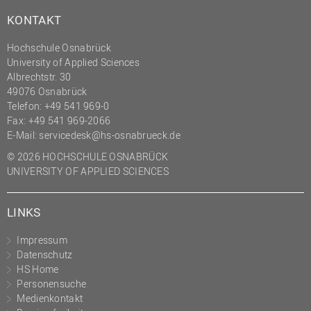
(PMO)
KONTAKT
Prozessmanagement
Hochschule Osnabrück
Recht
University of Applied Sciences
Albrechtstr. 30
Science to Business GmbH
49076 Osnabrück
Studierendensekretariat
Telefon: +49 541 969-0
Fax: +49 541 969-2066
Studium und Lehre
E-Mail:
servicedesk@hs-osnabrueck.de
Transfer- und
© 2026 HOCHSCHULE OSNABRÜCK
Innovationsmanagement
UNIVERSITY OF APPLIED SCIENCES
LINKS
Impressum
Datenschutz
HS Home
Personensuche
Medienkontakt